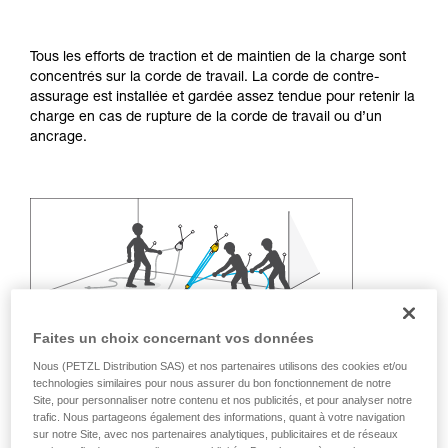
Maîtriser ces techniques nécessite une
formation et un entraînement spécifique. Validez
avec un professionnel votre capacité à refaire
Tous les efforts de traction et de maintien de la charge sont
la manipulation, seul, en toute sécurité, avant
concentrés sur la corde de travail. La corde de contre-
de la reproduire en autonomie.
assurage est installée et gardée assez tendue pour retenir la
Nous donnons des exemples de techniques
charge en cas de rupture de la corde de travail ou d’un
liées à votre activité. Il peut en exister d’autres
ancrage.
que nous ne décrivons pas ici.
Faites un choix concernant vos données
Nous (PETZL Distribution SAS) et nos partenaires utilisons des cookies et/ou
technologies similaires pour nous assurer du bon fonctionnement de notre
Site, pour personnaliser notre contenu et nos publicités, et pour analyser notre
trafic. Nous partageons également des informations, quant à votre navigation
sur notre Site, avec nos partenaires analytiques, publicitaires et de réseaux