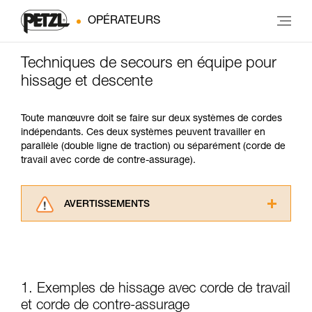
OPÉRATEURS
Techniques de secours en équipe pour
hissage et descente
Toute manœuvre doit se faire sur deux systèmes de cordes
indépendants. Ces deux systèmes peuvent travailler en
parallèle (double ligne de traction) ou séparément (corde de
travail avec corde de contre-assurage).
AVERTISSEMENTS
Lisez attentivement les notices techniques des
produits utilisés dans ce conseil avant de le
consulter. Vous devez avoir compris les
informations de la notice technique pour
pouvoir comprendre ce complément
1. Exemples de hissage avec corde de travail
d’informations.
et corde de contre-assurage