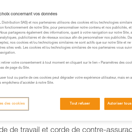
eux systèmes de cordes indépendants. Ces
arallèle (double ligne de traction) ou
 choix concernant vos données
orde de contre-assurage).
Distribution SAS) et nos partenaires utilisons des cookies et/ou technologies similai
on fonctionnement de notre Site, pour personnaliser notre contenu et nos publicités, et
. Nous partageons également des informations, quant à votre navigation sur notre Site, 
analytiques, publicitaires et de réseaux sociaux afin de personnaliser nos publicités. Da
eptez, nos cookies et/ou technologies similaires ne sont actifs que sur notre Site et ne
tres sites web. Les cookies et/ou technologies similaires de nos partenaires vous suiv
navigation.
s des produits utilisés dans ce conseil avant de le
formations de la notice technique pour pouvoir
retirer votre consentement à tout moment en cliquant sur le lien « Paramètres des coo
.
 bas de page du Site.
ormation et un entraînement spécifique. Validez avec
efuser tout ou partie de ces cookies peut dégrader votre expérience utilisateur, mais en 
 manipulation, seul, en toute sécurité, avant de la
s empêchera d’accéder à notre Site.
iées à votre activité. Il peut en exister d’autres que
es des cookies
Tout refuser
Autoriser tous
e de travail et corde de contre-assura