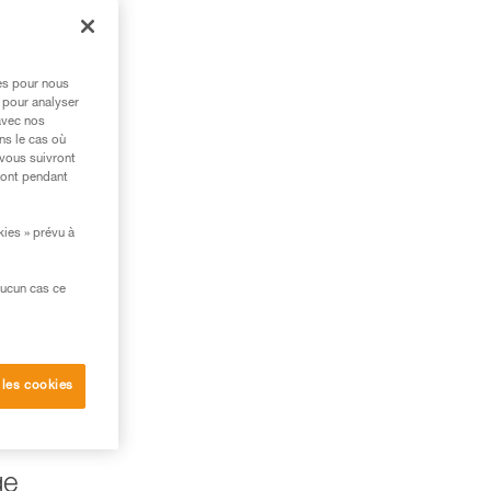
res pour nous
 pour analyser
avec nos
ns le cas où
 vous suivront
ront pendant
kies » prévu à
aucun cas ce
 les cookies
ge