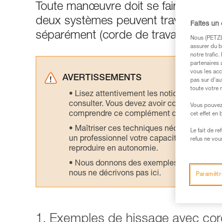
Toute manœuvre doit se faire sur d
deux systèmes peuvent travailler en p
Faites un
séparément (corde de travail avec c
Nous (PETZL 
assurer du b
notre trafic
partenaires 
vous les acc
AVERTISSEMENTS
pas sur d’au
toute votre 
Lisez attentivement les notices technique
consulter. Vous devez avoir compris les in
Vous pouvez 
comprendre ce complément d’informations
cet effet en
Maîtriser ces techniques nécessite une f
Le fait de r
un professionnel votre capacité à refaire la
refus ne vou
reproduire en autonomie.
Nous donnons des exemples de techniques l
nous ne décrivons pas ici.
Paramètr
1. Exemples de hissage avec cord