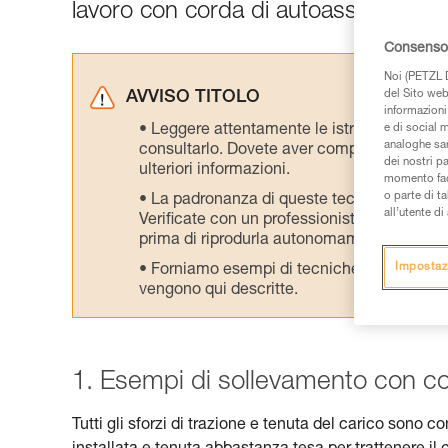
lavoro con corda di autoassicurazion
Consenso 
Noi (PETZL D
del Sito web,
AVVISO TITOLO
informazioni 
Leggere attentamente le istruzioni tecniche
e di social m
analoghe sar
consultarlo. Dovete aver compreso le inform
dei nostri p
ulteriori informazioni.
momento facen
o parte di t
La padronanza di queste tecniche richie
all’utente d
Verificate con un professionista la vostra ca
prima di riprodurla autonomamente.
Impostaz
Forniamo esempi di tecniche relative alla 
vengono qui descritte.
1. Esempi di sollevamento con co
Tutti gli sforzi di trazione e tenuta del carico sono 