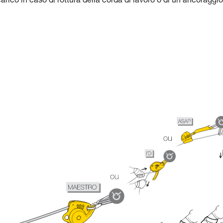
carico in caso di rottura della corda di lavoro o di un ancoraggio