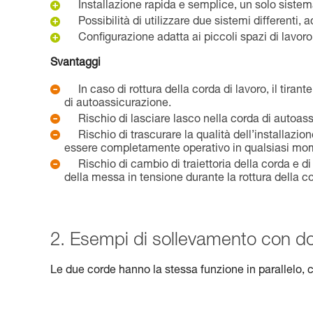
Installazione rapida e semplice, un solo siste
Possibilità di utilizzare due sistemi differenti
Configurazione adatta ai piccoli spazi di lavoro
Svantaggi
In caso di rottura della corda di lavoro, il tir
di autoassicurazione.
Rischio di lasciare lasco nella corda di autoas
Rischio di trascurare la qualità dell’installaz
essere completamente operativo in qualsiasi mo
Rischio di cambio di traiettoria della corda e d
della messa in tensione durante la rottura della co
2. Esempi di sollevamento con dop
Le due corde hanno la stessa funzione in parallelo, 