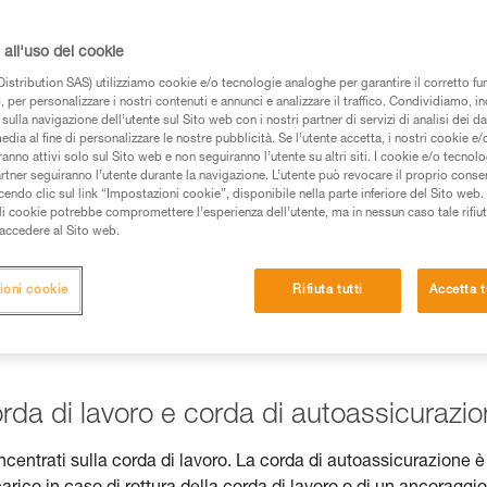
e).
all'uso dei cookie
istribution SAS) utilizziamo cookie e/o tecnologie analoghe per garantire il corretto f
 per personalizzare i nostri contenuti e annunci e analizzare il traffico. Condividiamo, in
sulla navigazione dell’utente sul Sito web con i nostri partner di servizi di analisi dei dat
 dei prodotti utilizzati in questo consiglio prima di
edia al fine di personalizzare le nostre pubblicità. Se l’utente accetta, i nostri cookie e
anno attivi solo sul Sito web e non seguiranno l’utente su altri siti. I cookie e/o tecnol
azioni dell’istruzione tecnica per poter capire queste
artner seguiranno l’utente durante la navigazione. L’utente può revocare il proprio conse
do clic sul link “Impostazioni cookie”, disponibile nella parte inferiore del Sito web. Il 
ali cookie potrebbe compromettere l’esperienza dell’utente, ma in nessun caso tale rifiu
de una formazione ed un addestramento specifico.
i accedere al Sito web.
pacità di rifare la manovra, da soli, in piena sicurezza,
ioni cookie
Rifiuta tutti
Accetta t
vostra attività. Ne possono esistere altre che non
rda di lavoro e corda di autoassicurazi
concentrati sulla corda di lavoro. La corda di autoassicurazione è