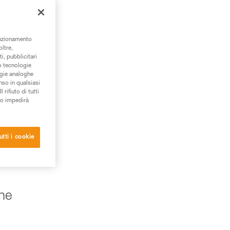
unzionamento
oltre,
i, pubblicitari
/o tecnologie
ogie analoghe
nso in qualsiasi
rifiuto di tutti
to impedirà
utti i cookie
one