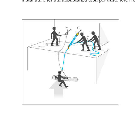
installata e tenuta abbastanza tesa per trattenere il 