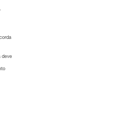
.
 corda
a deve
nto