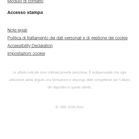
Modulo di contatto
Accesso stampa
Note legali
Politica di trattamento dei dati personali e di gestione dei cookie
Accessibility Declaration
Impostazioni cookie
Le attività indicate sono intrinsecamente pericolose. È indispensabile che ogni
utilizzatore abbia seguito una formazione e disponga delle competenze per l’utilizzo
dei dispositivi in queste attività.
© 1995-2026 Petzl