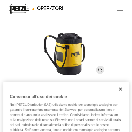
OPERATORI
Consenso all'uso dei cookie
BUCKET 30
Noi (PETZL Distribution SAS) utilizziamo cookie e/o tecnologie analoghe per
garantire il corretto funzionamento del Sito web, per personalizzare i nostri
contenuti e annunci e analizzare il traffico. Condividiamo, inoltre, informazioni
Sacco autoportante. 30 litri
sulla navigazione dell’utente sul Sito web con i nostri partner di servizi di analisi
dei dati, pubblicitari e di social media al fine di personalizzare le nostre
Semplice e robusto, il sacco portacorda BUCKET 30
pubblicità. Se l’utente accetta, i nostri cookie e/o tecnologie analoghe saranno