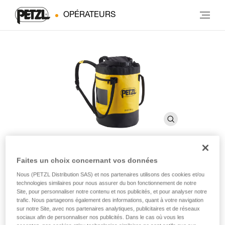
OPÉRATEURS
Faites un choix concernant vos données
BUCKET 30
Nous (PETZL Distribution SAS) et nos partenaires utilisons des cookies et/ou
technologies similaires pour nous assurer du bon fonctionnement de notre
Site, pour personnaliser notre contenu et nos publicités, et pour analyser notre
Sac auto-portant. 30 litres
trafic. Nous partageons également des informations, quant à votre navigation
sur notre Site, avec nos partenaires analytiques, publicitaires et de réseaux
Simple et robuste, le sac à corde BUCKET 30 permet de
sociaux afin de personnaliser nos publicités. Dans le cas où vous les