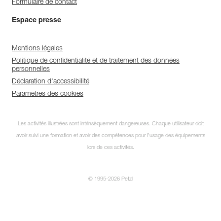
Formulaire de contact
Espace presse
Mentions légales
Politique de confidentialité et de traitement des données
personnelles
Déclaration d'accessibilité
Paramètres des cookies
Les activités illustrées sont intrinsèquement dangereuses. Chaque utilisateur doit
avoir suivi une formation et avoir des compétences pour l’usage des équipements
lors de ces activités.
© 1995-2026 Petzl