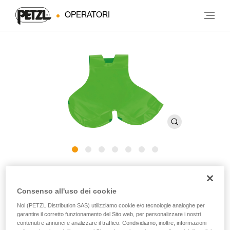
OPERATORI
Protezione antiusura posteriore
CANYON C086CA
Consenso all'uso dei cookie
Noi (PETZL Distribution SAS) utilizziamo cookie e/o tecnologie analoghe per
garantire il corretto funzionamento del Sito web, per personalizzare i nostri
Protezione antiusura posteriore per imbracature CANYON
contenuti e annunci e analizzare il traffico. Condividiamo, inoltre, informazioni
CLUB e CANYON GUIDE