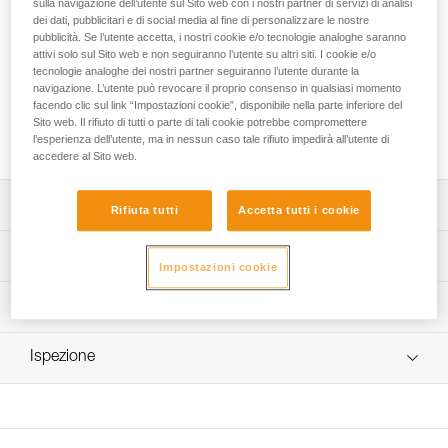
sulla navigazione dell’utente sul Sito web con i nostri partner di servizi di analisi
dei dati, pubblicitari e di social media al fine di personalizzare le nostre
pubblicità. Se l’utente accetta, i nostri cookie e/o tecnologie analoghe saranno
La protezione antiusura posteriore è progettata per le
attivi solo sul Sito web e non seguiranno l’utente su altri siti. I cookie e/o
imbracature CANYON CLUB e CANYON GUIDE. Robusta e
tecnologie analoghe dei nostri partner seguiranno l’utente durante la
intercambiabile, protegge efficacemente la muta e le
navigazione. L’utente può revocare il proprio consenso in qualsiasi momento
fettucce dell’imbracatura dall’abrasione. È disponibile in tre
facendo clic sul link “Impostazioni cookie”, disponibile nella parte inferiore del
colori, per personalizzare i dispositivi e identificare
Sito web. Il rifiuto di tutti o parte di tali cookie potrebbe compromettere
facilmente i gruppi.
l’esperienza dell’utente, ma in nessun caso tale rifiuto impedirà all’utente di
accedere al Sito web.
Descrizione
Rifiuta tutti
Accetta tutti i cookie
Protegge la muta e le fettucce dell’imbracatura
Specifiche tecniche
dall’abrasione.
Impostazioni cookie
Estremamente resistente e intercambiabile.
Materiali: poliuretano termoplastico (TPU)
Informazioni tecniche
Disponibile in tre colori, per personalizzare i dispositivi e
Peso: 160 g
Libretto d'uso
identificare facilmente i gruppi: verde, arancio e nero.
Ispezione
Dettagli codice
Scarica il pdf technical-notice-protective-seat-CANYON-
Compatibile con le imbracature CANYON CLUB
1
(C086AA00) e CANYON GUIDE (C086BAXX)
Codice : C086CA00
FAQ
commercializzate dopo il 2020.
Colore(i) : GREEN
FAQ
Garanzia : 3 anni