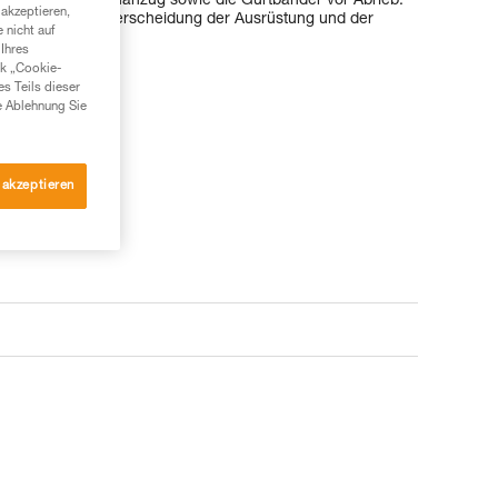
ützt den Neoprenanzug sowie die Gurtbänder vor Abrieb.
akzeptieren,
h zur leichteren Unterscheidung der Ausrüstung und der
 nicht auf
Ihres
nk „Cookie-
es Teils dieser
e Ablehnung Sie
 akzeptieren