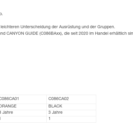
b.
r leichteren Unterscheidung der Ausrüstung und der Gruppen.
 CANYON GUIDE (C086BAxx), die seit 2020 im Handel erhältlich sin
C086CA01
C086CA02
ORANGE
BLACK
3 Jahre
3 Jahre
1
1