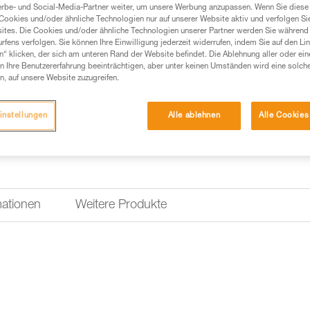
robust, auswechselbar und sch
erbe- und Social-Media-Partner weiter, um unsere Werbung anzupassen. Wenn Sie diese 
Er ist in drei Farben erhältlic
Cookies und/oder ähnliche Technologien nur auf unserer Website aktiv und verfolgen Sie
Gruppen.
ites. Die Cookies und/oder ähnliche Technologien unserer Partner werden Sie während 
fens verfolgen. Sie können Ihre Einwilligung jederzeit widerrufen, indem Sie auf den Li
n“ klicken, der sich am unteren Rand der Website befindet. Die Ablehnung aller oder ein
Einen Händler finden
 Ihre Benutzererfahrung beeinträchtigen, aber unter keinen Umständen wird eine solch
n, auf unsere Website zuzugreifen.
instellungen
Alle ablehnen
Alle Cookies
mationen
Weitere Produkte