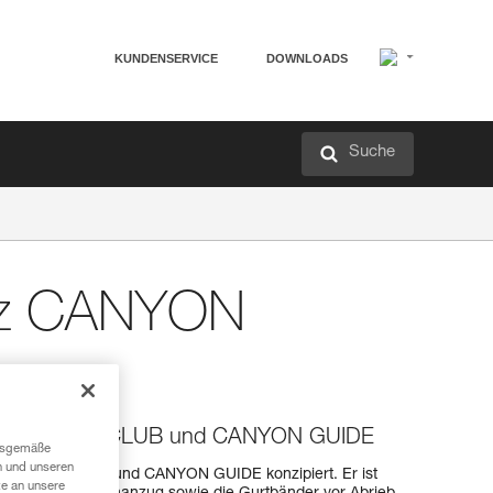
KUNDENSERVICE
DOWNLOADS
Suche
tz CANYON
Gurte CANYON CLUB und CANYON GUIDE
ngsgemäße
n und unseren
rte CANYON CLUB und CANYON GUIDE konzipiert. Er ist
te an unsere