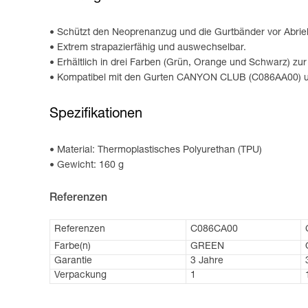
Schützt den Neoprenanzug und die Gurtbänder vor Abrie
Extrem strapazierfähig und auswechselbar.
Erhältlich in drei Farben (Grün, Orange und Schwarz) zu
Kompatibel mit den Gurten CANYON CLUB (C086AA00) und
Spezifikationen
Material: Thermoplastisches Polyurethan (TPU)
Gewicht: 160 g
Referenzen
Referenzen
C086CA00
Farbe(n)
GREEN
Garantie
3 Jahre
Verpackung
1