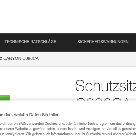
TECHNISCHE RATSCHLÄGE
SICHERHEITSWARNUNGEN
itz CANYON C086CA
Schutzsi
C086CA
heiden, welche Daten Sie teilen
Schutzsitz für die 
Distribution SAS) verwenden Cookies und/oder ähnliche Technologien, um das ordnu
n unserer Website zu gewährleisten, unsere Inhalte und Anzeigen individuell zu gestalte
Der Schutzsitz ist für die Gu
 zu analysieren. Wir geben auch Informationen über Ihr Surfverhalten auf unserer Websi