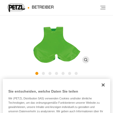
BETREIBER
Schutzsitz CANYON C086CA
Sie entscheiden, welche Daten Sie teilen
Wir (PETZL Distribution SAS) verwenden Cookies und/oder ähnliche
Schutzsitz für die Gurte CANYON CLUB und CANYON
Technologien, um das ordnungsgemäße Funktionieren unserer Website zu
GUIDE
gewährleisten, unsere Inhalte und Anzeigen individuell zu gestalten und
unseren Datenverkehr zu analysieren. Wir geben auch Informationen über Ihr