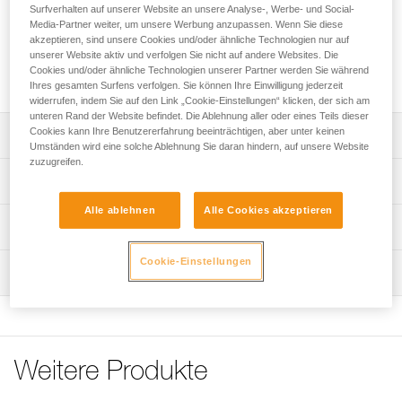
Der Schutzsitz ist für die Gurte CANYON CLUB und
Surfverhalten auf unserer Website an unsere Analyse-, Werbe- und Social-
CANYON GUIDE konzipiert. Er ist robust, auswechselbar
Media-Partner weiter, um unsere Werbung anzupassen. Wenn Sie diese
und schützt den Neoprenanzug sowie die Gurtbänder vor
akzeptieren, sind unsere Cookies und/oder ähnliche Technologien nur auf
unserer Website aktiv und verfolgen Sie nicht auf andere Websites. Die
Abrieb. Er ist in drei Farben erhältlich zur leichteren
Cookies und/oder ähnliche Technologien unserer Partner werden Sie während
Unterscheidung der Ausrüstung und der Gruppen.
Ihres gesamten Surfens verfolgen. Sie können Ihre Einwilligung jederzeit
widerrufen, indem Sie auf den Link „Cookie-Einstellungen“ klicken, der sich am
unteren Rand der Website befindet. Die Ablehnung aller oder eines Teils dieser
Cookies kann Ihre Benutzererfahrung beeinträchtigen, aber unter keinen
Leistungsverzeichnis
Umständen wird eine solche Ablehnung Sie daran hindern, auf unsere Website
zuzugreifen.
Schützt den Neoprenanzug und die Gurtbänder vor
Technische Spezifikationen
Abrieb.
Alle ablehnen
Alle Cookies akzeptieren
Extrem strapazierfähig und auswechselbar.
Material: Thermoplastisches Polyurethan (TPU)
Technische Informationen
Erhältlich in drei Farben (Grün, Orange und Schwarz) zur
Gewicht: 160 g
Gebrauchsanleitung
leichteren Unterscheidung der Ausrüstung und der
Cookie-Einstellungen
Wartung
Zugrundeliegende Spezifikationen
Das PDF herunterladen technical-notice-protective-seat-
Gruppen.
CANYON-1
Kompatibel mit den Gurten CANYON CLUB (C086AA00)
Referenz : C086CA00
Häufige Fragen
und CANYON GUIDE (C086BAxx), die seit 2020 im Handel
Farbe(n) : GREEN
Häufige Fragen
erhältlich sind.
Garantie : 3 Jahre
Verpackung : 1
Weitere Produkte
See all technical content
Referenz : C086CA01