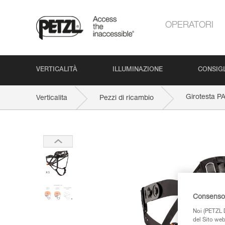
OPERATORI
VERTICALITÀ
ILLUMINAZIONE
CONSIGL
Girotesta 
Verticalita
Pezzi di ricambio
Consenso 
Noi (PETZL D
del Sito web,