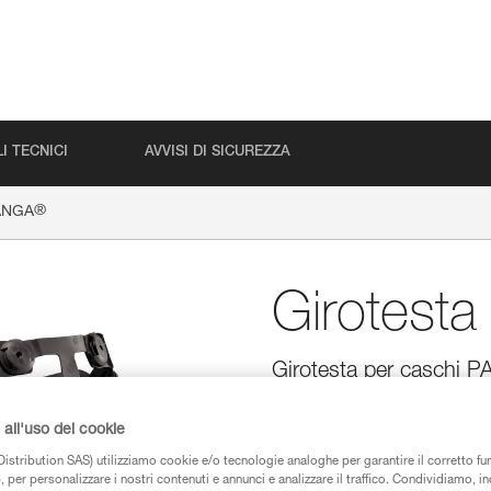
I TECNICI
AVVISI DI SICUREZZA
®
PANGA
Girotest
Girotesta per caschi P
Girotesta di ricambio per caschi
sistema FLIP&FIT consente una 
all'uso dei cookie
testa, facilitando la regolazion
istribution SAS) utilizziamo cookie e/o tecnologie analoghe per garantire il corretto f
materiale è facilitata, grazie al
 per personalizzare i nostri contenuti e annunci e analizzare il traffico. Condividiamo, in
piccole dimensioni. Il girotesta 