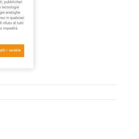
i, pubblicitari
/o tecnologie
ogie analoghe
nso in qualsiasi
rifiuto di tutti
to impedirà
utti i cookie