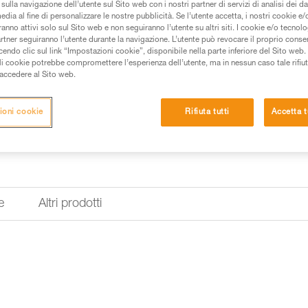
sulla navigazione dell’utente sul Sito web con i nostri partner di servizi di analisi dei dat
trasporto e lo stoccaggio.
edia al fine di personalizzare le nostre pubblicità. Se l’utente accetta, i nostri cookie e
anno attivi solo sul Sito web e non seguiranno l’utente su altri siti. I cookie e/o tecnol
artner seguiranno l’utente durante la navigazione. L’utente può revocare il proprio conse
Trova un rivenditore
do clic sul link “Impostazioni cookie”, disponibile nella parte inferiore del Sito web. Il 
ali cookie potrebbe compromettere l’esperienza dell’utente, ma in nessun caso tale rifiu
i accedere al Sito web.
ioni cookie
Rifiuta tutti
Accetta t
e
Altri prodotti