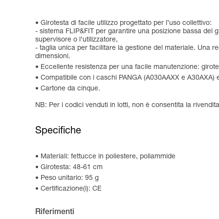
Girotesta di facile utilizzo progettato per l’uso collettivo:
- sistema FLIP&FIT per garantire una posizione bassa del gi
supervisore o l’utilizzatore,
- taglia unica per facilitare la gestione del materiale. Una 
dimensioni.
Eccellente resistenza per una facile manutenzione: girotes
Compatibile con i caschi PANGA (A030AAXX e A30AXA
Cartone da cinque.
NB: Per i codici venduti in lotti, non è consentita la rivendita
Specifiche
Materiali: fettucce in poliestere, poliammide
Girotesta: 48-61 cm
Peso unitario: 95 g
Certificazione(i): CE
Riferimenti