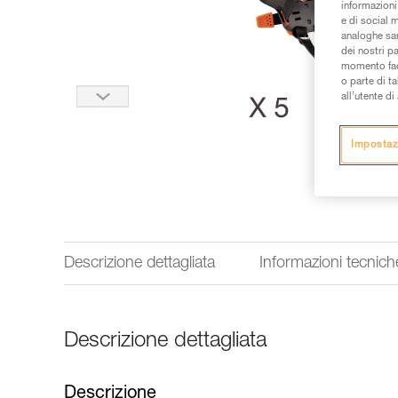
informazioni 
e di social m
analoghe sar
dei nostri p
momento facen
o parte di t
all’utente d
Impostaz
Descrizione dettagliata
Informazioni tecnich
Descrizione dettagliata
Descrizione