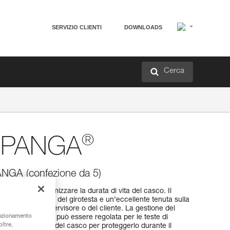
SERVIZIO CLIENTI
DOWNLOADS
Cerca
®
a PANGA
ANGA (confezione da 5)
 PANGA per ottimizzare la durata di vita del casco. Il
posizione bassa del girotesta e un’eccellente tenuta sulla
e da parte del supervisore o del cliente. La gestione del
unzionamento
la taglia unica che può essere regolata per le teste di
oltre,
rientra all’interno del casco per proteggerlo durante il