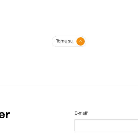
Torna su
er
E-mail*