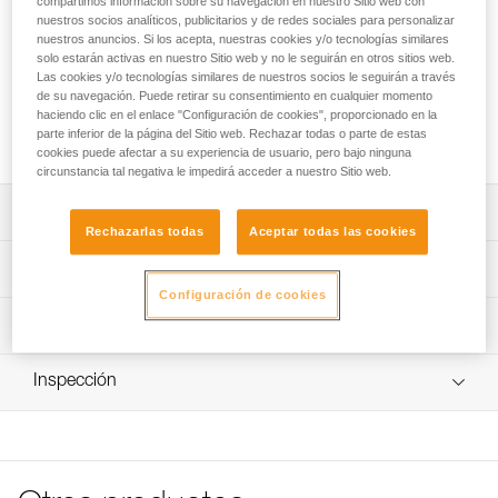
compartimos información sobre su navegación en nuestro Sitio web con
que permite optimizar la vida útil del casco. El sistema
nuestros socios analíticos, publicitarios y de redes sociales para personalizar
FLIP&FIT permite una posición baja del contorno de cabeza
nuestros anuncios. Si los acepta, nuestras cookies y/o tecnologías similares
y una excelente sujeción en la cabeza, facilitando el ajuste
solo estarán activas en nuestro Sitio web y no le seguirán en otros sitios web.
por parte del guía o el usuario. La gestión del material es
Las cookies y/o tecnologías similares de nuestros socios le seguirán a través
más fácil gracias a su talla única que se puede ajustar para
de su navegación. Puede retirar su consentimiento en cualquier momento
haciendo clic en el enlace "Configuración de cookies", proporcionado en la
las cabezas pequeñas. El contorno de cabeza es plegable
parte inferior de la página del Sitio web. Rechazar todas o parte de estas
para protegerlo durante el transporte y el almacenamiento.
cookies puede afectar a su experiencia de usuario, pero bajo ninguna
circunstancia tal negativa le impedirá acceder a nuestro Sitio web.
Descripción
Rechazarlas todas
Aceptar todas las cookies
Contorno de cabeza fácil de utilizar diseñado para los
Características técnicas
grupos:
Configuración de cookies
- Sistema FLIP&FIT que permite asegurar una posición
Materiales: cintas: poliéster y poliamida
Información técnica
baja del contorno de cabeza y una excelente sujeción del
Contorno de cabeza: 48-61 cm
casco. Este sistema incluye una regulación del contorno
Ficha técnica
de cabeza fácil de ajustar, ya sea por el guía o el usuario.
Peso unitario: 95 g
Inspección
Descargar el pdf technical-notice-tour de tête PANGA 1
- Talla única para facilitar la gestión del material. Una
Certificaciones: CE
regulación lateral permite reducir el tamaño del contorno
FAQ
de cabeza y mejorar el centrado del casco en las
FAQ
Características por referencia
cabezas pequeñas.
Ver todo el contenido técnico
Referencia : A030BA00
Excelente durabilidad para un mantenimiento más fácil: