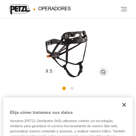
OPERADORES
®
Contorno de cabeza PANGA
Elija cómo tratamos sus datos
Contorno de cabeza para los cascos PANGA (pack de 5)
Nosotros [PETZL Distribution SAS) utilizamos cookies y/o tecnologías
similares para garantizar el correcto funcionamiento de nuestro Sitio web,
Contorno de cabeza de recambio para los cascos PANGA
personalizar nuestro contenido y anuncios, y analizar nuestro tráfico. También