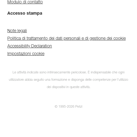
Modulo di contatto
Accesso stampa
Note legali
Politica di trattamento dei dati personali e di gestione dei cookie
Accessibility Declaration
Impostazioni cookie
Le attività indicate sono intrinsecamente pericolose. È indispensabile che ogni
utilizzatore abbia seguito una formazione e disponga delle competenze per l’utilizzo
dei dispositivi in queste attività.
© 1995-2026 Petzl