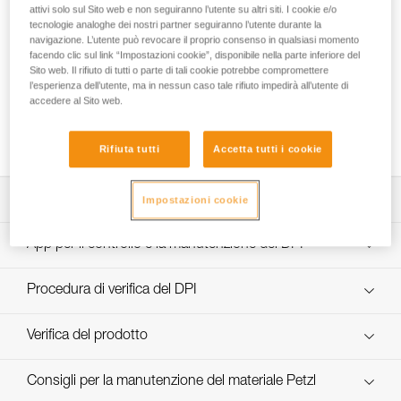
attivi solo sul Sito web e non seguiranno l’utente su altri siti. I cookie e/o
tecnologie analoghe dei nostri partner seguiranno l’utente durante la
navigazione. L’utente può revocare il proprio consenso in qualsiasi momento
facendo clic sul link “Impostazioni cookie”, disponibile nella parte inferiore del
Sito web. Il rifiuto di tutti o parte di tali cookie potrebbe compromettere
l’esperienza dell’utente, ma in nessun caso tale rifiuto impedirà all’utente di
Scelta del moschettone per estremità di
accedere al Sito web.
cordino di tenuta o posizionamento sul
lavoro
Rifiuta tutti
Accetta tutti i cookie
Scarica la scheda tecnica (PDF)
Impostazioni cookie
Technical Notice
App per il controllo e la manutenzione dei DPI
scopri ePPEcentre
Procedura di verifica del DPI
verif-EPI-PROGRESS-ADJUST-procedure-IT
Verifica del prodotto
verif-EPI-PROGRESS-ADJUST-suivi-IT
Consigli per la manutenzione del materiale Petzl