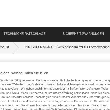
TECHNISCHE RATSCHLÄGE
SICHERHEITSWARNUNGEN
rodukt
PROGRESS ADJUST-I-Verbindungsmittel zur Fortbewegung
-I-Verbindungsmitte
heiden, welche Daten Sie teilen
Distribution SAS) verwenden Cookies und/oder ähnliche Technologien, um das ordnu
n unserer Website zu gewährleisten, unsere Inhalte und Anzeigen individuell zu gestalte
 zu analysieren. Wir geben auch Informationen über Ihr Surfverhalten auf unserer Websi
erbe- und Social-Media-Partner weiter, um unsere Werbung anzupassen. Wenn Sie diese 
Cookies und/oder ähnliche Technologien nur auf unserer Website aktiv und verfolgen Sie
ites. Die Cookies und/oder ähnliche Technologien unserer Partner werden Sie während 
fens verfolgen. Sie können Ihre Einwilligung jederzeit widerrufen, indem Sie auf den Li
n“ klicken, der sich am unteren Rand der Website befindet. Die Ablehnung aller oder ein