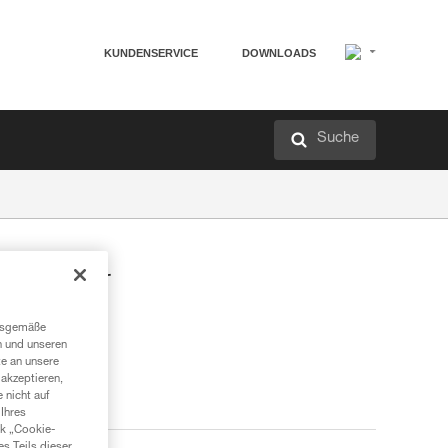
KUNDENSERVICE
DOWNLOADS
Suche
l zur
ngsgemäße
n und unseren
te an unsere
akzeptieren,
 nicht auf
Ihres
nk „Cookie-
es Teils dieser