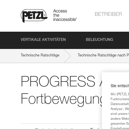
BETREIBER
VERTIKALE AKTIVITÄTEN
BELEUCHTUNG
Technische Ratschläge
Technische Ratschläge nach P
PROGRESS ADJUST
Sie entsc
Wir (PETZL 
Fortbewegung
Funktioniere
Datenverkehr
Analyse-, W
sind unsere 
andere Webs
gesamten Sur
Einstellunge