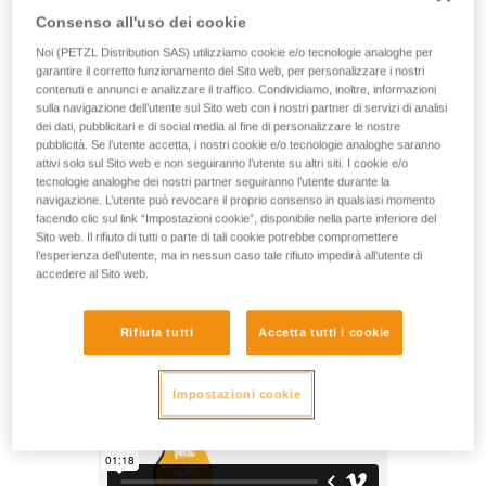
Apribile, anche quando è posizionata sull’ancoraggio, la
Consenso all'uso dei cookie
carrucola SPIN L1D è progettata per essere utilizzata in
abbinamento ad un discensore per semplificare al massimo
Noi (PETZL Distribution SAS) utilizziamo cookie e/o tecnologie analoghe per
l’installazione per la deviazione di carichi pesanti. La
garantire il corretto funzionamento del Sito web, per personalizzare i nostri
contenuti e annunci e analizzare il traffico. Condividiamo, inoltre, informazioni
puleggia sfaccettata è dotata di un senso di rotazione unico
sulla navigazione dell’utente sul Sito web con i nostri partner di servizi di analisi
per un elevato rendimento nel sollevamento e per aumentare
dei dati, pubblicitari e di social media al fine di personalizzare le nostre
le zone di attrito con la fune per un’ulteriore azione frenante
pubblicità. Se l’utente accetta, i nostri cookie e/o tecnologie analoghe saranno
in discesa. Le manovre sono facilitate, grazie al girello che
attivi solo sul Sito web e non seguiranno l’utente su altri siti. I cookie e/o
consente di orientare la carrucola sotto carico e collegare
tecnologie analoghe dei nostri partner seguiranno l’utente durante la
direttamente moschettoni, funi o fettucce.
navigazione. L’utente può revocare il proprio consenso in qualsiasi momento
facendo clic sul link “Impostazioni cookie”, disponibile nella parte inferiore del
Sito web. Il rifiuto di tutti o parte di tali cookie potrebbe compromettere
l’esperienza dell’utente, ma in nessun caso tale rifiuto impedirà all’utente di
accedere al Sito web.
SPIN L1D
Rifiuta tutti
Accetta tutti i cookie
Impostazioni cookie