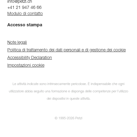
info@petzl.ch
+41 21 947 46 66
Modulo di contatto
Accesso stampa
Note legali
Politica di trattamento dei dati personali e di gestione dei cookie
Accessibility Declaration
Impostazioni cookie
Le attività indicate sono intrinsecamente pericolose. È indispensabile che ogni
utilizzatore abbia seguito una formazione e disponga delle competenze per l’utilizzo
dei dispositivi in queste attività.
© 1995-2026 Petzl