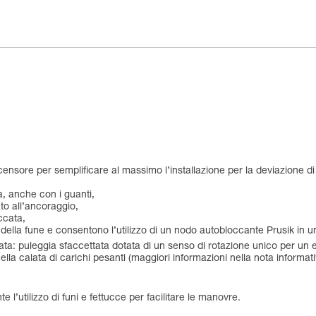
ensore per semplificare al massimo l’installazione per la deviazione di c
da, anche con i guanti,
ato all’ancoraggio,
ccata,
della fune e consentono l’utilizzo di un nodo autobloccante Prusik in un
ata: puleggia sfaccettata dotata di un senso di rotazione unico per un
nella calata di carichi pesanti (maggiori informazioni nella nota informat
,
 l’utilizzo di funi e fettucce per facilitare le manovre.