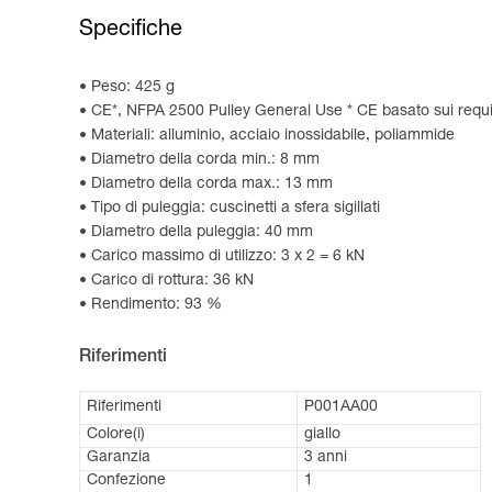
Specifiche
Peso: 425 g
CE*, NFPA 2500 Pulley General Use * CE basato sui requis
Materiali: alluminio, acciaio inossidabile, poliammide
Diametro della corda min.: 8 mm
Diametro della corda max.: 13 mm
Tipo di puleggia: cuscinetti a sfera sigillati
Diametro della puleggia: 40 mm
Carico massimo di utilizzo: 3 x 2 = 6 kN
Carico di rottura: 36 kN
Rendimento: 93 %
Riferimenti
Riferimenti
P001AA00
Colore(i)
giallo
Garanzia
3 anni
Confezione
1