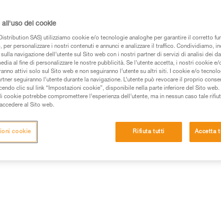
zone di attrito con la fune per
facilitate, grazie al girello che
direttamente moschettoni, funi 
all'uso dei cookie
istribution SAS) utilizziamo cookie e/o tecnologie analoghe per garantire il corretto f
 per personalizzare i nostri contenuti e annunci e analizzare il traffico. Condividiamo, in
Trova un rivenditore
sulla navigazione dell’utente sul Sito web con i nostri partner di servizi di analisi dei dat
edia al fine di personalizzare le nostre pubblicità. Se l’utente accetta, i nostri cookie e
anno attivi solo sul Sito web e non seguiranno l’utente su altri siti. I cookie e/o tecnol
artner seguiranno l’utente durante la navigazione. L’utente può revocare il proprio conse
do clic sul link “Impostazioni cookie”, disponibile nella parte inferiore del Sito web. Il 
ali cookie potrebbe compromettere l’esperienza dell’utente, ma in nessun caso tale rifiu
i accedere al Sito web.
ioni cookie
Rifiuta tutti
Accetta t
Ispezione
ioni tecniche
Altri prodotti