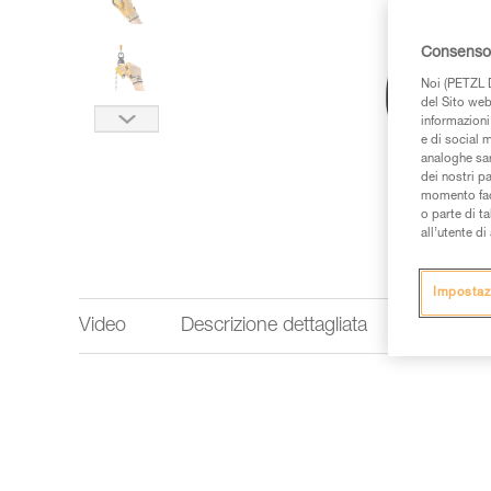
Consenso 
Noi (PETZL D
del Sito web,
informazioni 
e di social m
analoghe sar
dei nostri p
momento facen
o parte di t
all’utente d
Impostaz
Video
Descrizione dettagliata
Informaz