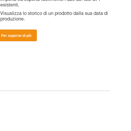
Importa ed esporta facilmente i dati dei tuoi DPI
esistenti.
Visualizza lo storico di un prodotto dalla sua data di
produzione.
Per saperne di più