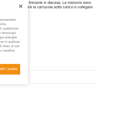
 un’ulteriore azione frenante in discesa. Le manovre sono
 consente di orientare la carrucola sotto carico e collegare
o fettucce.
unzionamento
oltre,
i, pubblicitari
/o tecnologie
ogie analoghe
nso in qualsiasi
rifiuto di tutti
to impedirà
utti i cookie