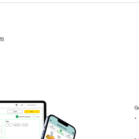
 MB
Ge