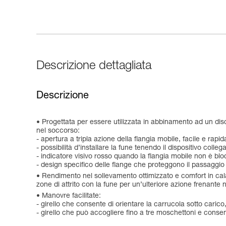
Descrizione dettagliata
Descrizione
Progettata per essere utilizzata in abbinamento ad un disc
nel soccorso:
- apertura a tripla azione della flangia mobile, facile e rapi
- possibilità d’installare la fune tenendo il dispositivo colleg
- indicatore visivo rosso quando la flangia mobile non è blo
- design specifico delle flange che proteggono il passaggio 
Rendimento nel sollevamento ottimizzato e comfort in cal
zone di attrito con la fune per un’ulteriore azione frenante 
Manovre facilitate:
- girello che consente di orientare la carrucola sotto carico
- girello che può accogliere fino a tre moschettoni e consente