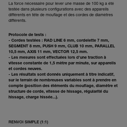
Maîtriser ces techniques nécessite une
La force nécessaire pour lever une masse de 100 kg a été
formation et un entraînement spécifique. Validez
testée dans plusieurs configurations avec des appareils
avec un professionnel votre capacité à refaire
différents en tête de mouflage et des cordes de diamètres
la manipulation, seul, en toute sécurité, avant
différents.
de la reproduire en autonomie.
Nous donnons des exemples de techniques
Protocole de tests :
liées à votre activité. Il peut en exister d’autres
- Cordes testées : RAD LINE 6 mm, cordelette 7 mm,
que nous ne décrivons pas ici.
SEGMENT 8 mm, PUSH 9 mm, CLUB 10 mm, PARALLEL
10,5 mm, AXIS 11 mm, VECTOR 12,5 mm.
- Les mesures sont effectuées lors d'une traction à
vitesse constante de 1,5 mètre par minute, sur appareils
et cordes neuves.
- Les résultats sont donnés uniquement à titre indicatif,
sur le terrain de nombreuses variables sont à prendre en
compte (position des éléments du mouflage, diamètre et
structure de corde, vitesse de hissage, régularité du
hissage, charge hissée...).
RENVOI SIMPLE (1:1)