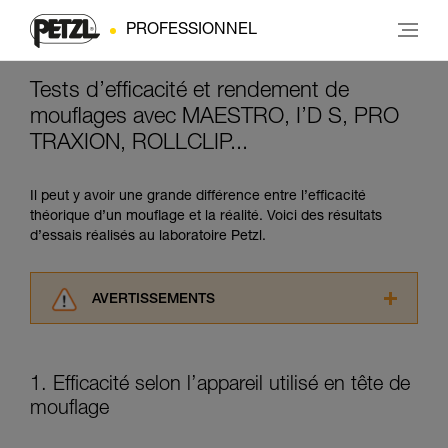
PROFESSIONNEL
Tests d’efficacité et rendement de
mouflages avec MAESTRO, I’D S, PRO
TRAXION, ROLLCLIP...
Il peut y avoir une grande différence entre l’efficacité
théorique d’un mouflage et la réalité. Voici des résultats
d’essais réalisés au laboratoire Petzl.
AVERTISSEMENTS
Lisez attentivement les notices techniques des
produits utilisés dans ce conseil avant de le
consulter. Vous devez avoir compris les
1. Efficacité selon l’appareil utilisé en tête de
informations de la notice technique pour
mouflage
pouvoir comprendre ce complément
d’informations.