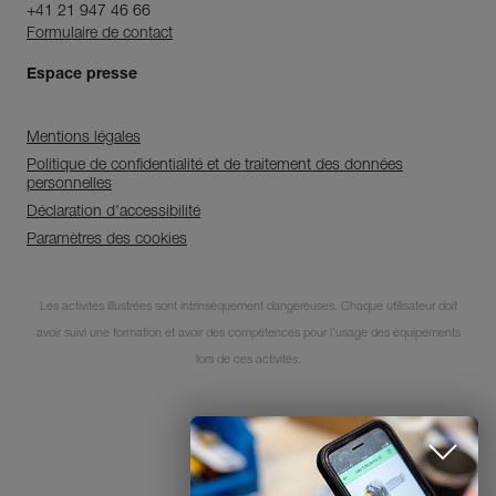
+41 21 947 46 66
Formulaire de contact
Espace presse
Mentions légales
Politique de confidentialité et de traitement des données
personnelles
Déclaration d'accessibilité
Paramètres des cookies
Découvrez ePPEcentre
Simplifiez le contrôle et le suivi de
Les activités illustrées sont intrinsèquement dangereuses. Chaque utilisateur doit
votre parc d'EPI.
avoir suivi une formation et avoir des compétences pour l’usage des équipements
lors de ces activités.
JE DÉCOUVRE L'APP
© 1995-2026 Petzl
FERMER