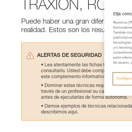
TRAXION, ROLLCL
Elija cóm
Puede haber una gran diferencia entre
Nosotros [PE
funcionamien
realidad. Estos son los resultados de
También com
publicitario
tecnologías 
y/o tecnolog
consentimie
ALERTAS DE SEGURIDAD
parte inferi
de usuario, 
Lea atentamente las fichas técnicas de l
consultarlo. Usted debe comprender la inf
este complemento informativo.
Configur
Dominar estas técnicas requiere una for
través de un profesional su capacidad para 
antes de ejecutarlas de forma autónoma.
Damos ejemplos de técnicas relacionadas 
describimos aquí.