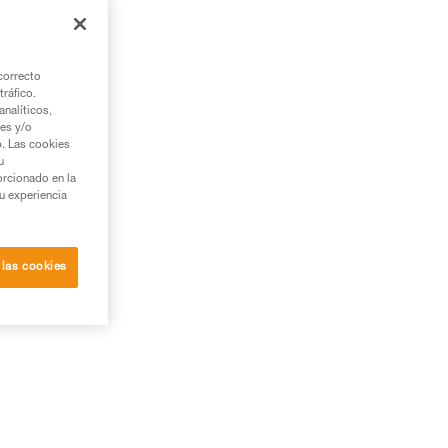
correcto
tráfico.
zl.
nalíticos,
ies y/o
b. Las cookies
u
orcionado en la
su experiencia
 las cookies