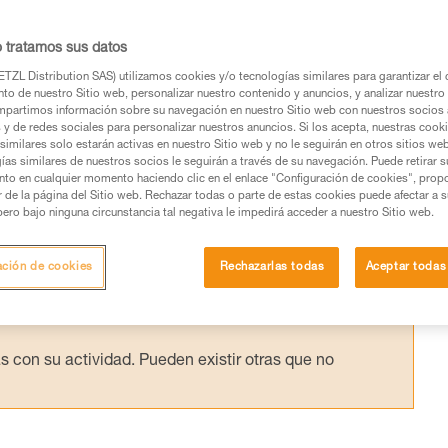
IP...
o tratamos sus datos
 la eficacia teórica de un polipasto y la
TZL Distribution SAS) utilizamos cookies y/o tecnologías similares para garantizar el 
to de nuestro Sitio web, personalizar nuestro contenido y anuncios, y analizar nuestro 
 los ensayos realizados en el laboratorio Pet
partimos información sobre su navegación en nuestro Sitio web con nuestros socios a
s y de redes sociales para personalizar nuestros anuncios. Si los acepta, nuestras cook
similares solo estarán activas en nuestro Sitio web y no le seguirán en otros sitios we
ías similares de nuestros socios le seguirán a través de su navegación. Puede retirar s
nto en cualquier momento haciendo clic en el enlace "Configuración de cookies", prop
or de la página del Sitio web. Rechazar todas o parte de estas cookies puede afectar a 
pero bajo ninguna circunstancia tal negativa le impedirá acceder a nuestro Sitio web.
os productos utilizados en este consejo antes de
ormación de la ficha técnica para poder comprender
ación de cookies
Rechazarlas todas
Aceptar todas
mación y un entrenamiento específico. Confirme a
ejecutar estas técnicas, solo y con total seguridad,
con su actividad. Pueden existir otras que no