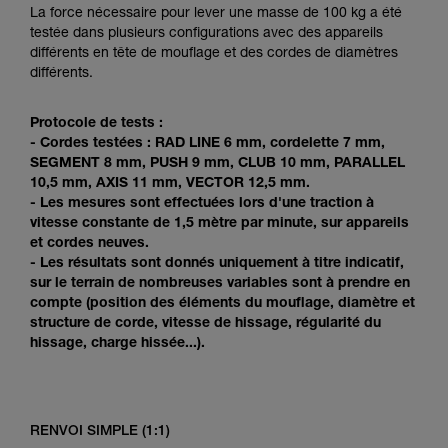
Maîtriser ces techniques nécessite une
La force nécessaire pour lever une masse de 100 kg a été
formation et un entraînement spécifique. Validez
testée dans plusieurs configurations avec des appareils
avec un professionnel votre capacité à refaire
différents en tête de mouflage et des cordes de diamètres
la manipulation, seul, en toute sécurité, avant
différents.
de la reproduire en autonomie.
Nous donnons des exemples de techniques
Protocole de tests :
liées à votre activité. Il peut en exister d’autres
- Cordes testées : RAD LINE 6 mm, cordelette 7 mm,
que nous ne décrivons pas ici.
SEGMENT 8 mm, PUSH 9 mm, CLUB 10 mm, PARALLEL
10,5 mm, AXIS 11 mm, VECTOR 12,5 mm.
- Les mesures sont effectuées lors d'une traction à
vitesse constante de 1,5 mètre par minute, sur appareils
et cordes neuves.
- Les résultats sont donnés uniquement à titre indicatif,
sur le terrain de nombreuses variables sont à prendre en
compte (position des éléments du mouflage, diamètre et
structure de corde, vitesse de hissage, régularité du
hissage, charge hissée...).
RENVOI SIMPLE (1:1)