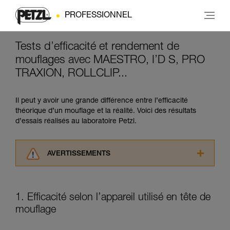
PROFESSIONNEL
Tests d’efficacité et rendement de
mouflages avec MAESTRO, I’D S, PRO
TRAXION, ROLLCLIP...
Il peut y avoir une grande différence entre l’efficacité
théorique d’un mouflage et la réalité. Voici des résultats
d’essais réalisés au laboratoire Petzl.
AVERTISSEMENTS
Lisez attentivement les notices techniques des
produits utilisés dans ce conseil avant de le
consulter. Vous devez avoir compris les
1. Efficacité selon l’appareil utilisé en tête de
informations de la notice technique pour
mouflage
pouvoir comprendre ce complément
d’informations.