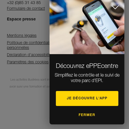
+32 (0)85 31 43 85
Formulaire de contact
Espace presse
Mentions légales
Politique de confidentialité et de traitement des données
personnelles
Déclaration d'accessibilité
Paramètres des cookies
Découvrez ePPEcentre
Simplifiez le contrôle et le suivi de
Les activités illustrées sont intrinsèquement dangereuses. Chaque utilisateur doit
votre parc d'EPI.
avoir suivi une formation et avoir des compétences pour l’usage des équipements
lors de ces activités.
JE DÉCOUVRE L'APP
© 1995-2026 Petzl
FERMER