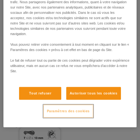
trafic. Nous partageons également des informations, quant à votre navigation
sur notre Site, avec nos partenaires analytiques, publicitaires et de réseaux
sociaux afin de personnaliser nos publicités. Dans le cas où vous les
acceptez, nos cookies et/ou technologies similaires ne sont actifs que sur
Comment calculer le rapport de mouflage
notre Site et ne vous suivront pas sur d’autres sites web. Les cookies et/ou
technologies similaires de nos partenaires vous suivront pendant toute votre
navigation.
Vous pouvez retirer votre consentement à tout moment en cliquant sur le lien «
Paramètres des cookies » prévu à cet effet en bas de page du Site.
Le fait de refuser tout ou partie de ces cookies peut dégrader votre expérience
utilisateur, mais en aucun cas ce refus ne vous empêchera d’accéder à notre
Site.
Tests d’efficacité et rendement de mouflages
avec MAESTRO, I’D S, PRO TRAXION,
Tout refuser
Autoriser tous les cookies
ROLLCLIP...
Paramètres des cookies