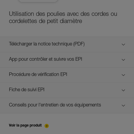
Utilisation des poulies avec des cordes ou
cordelettes de petit diamètre
Télécharger la notice technique (PDF)
Technical Notice
App pour contrôler et suivre vos EPI
découvrez ePPEcentre
Procédure de vérification EPI
verif-EPI-poulies-procedure-FR
Fiche de suivi EPI
verif-EPI-poulies-suivi-FR
Conseils pour l'entretien de vos équipements
entretien-poulies-FR
Voir la page produit