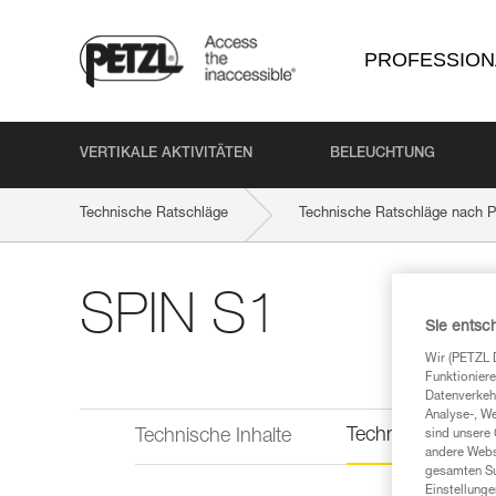
PROFESSION
VERTIKALE AKTIVITÄTEN
BELEUCHTUNG
Technische Ratschläge
Technische Ratschläge nach P
SPIN S1
Sie entsc
Wir (PETZL 
Funktioniere
Datenverkehr
Analyse-, W
Technische Infor
Technische Inhalte
sind unsere 
andere Webs
gesamten Sur
Einstellunge