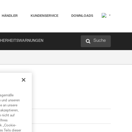
HÄNDLER
KUNDENSERVICE
DOWNLOADS
Suche
CHERHEITSWARNUNGEN
ngsgemäße
n und unseren
te an unsere
akzeptieren,
 nicht auf
Ihres
nk „Cookie-
es Teils dieser