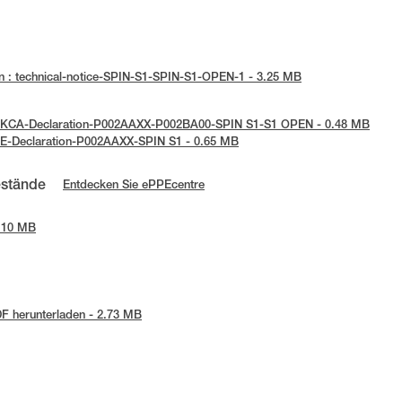
n : technical-notice-SPIN-S1-SPIN-S1-OPEN-1 - 3.25 MB
 UKCA-Declaration-P002AAXX-P002BA00-SPIN S1-S1 OPEN - 0.48 MB
UE-Declaration-P002AAXX-SPIN S1 - 0.65 MB
estände
Entdecken Sie ePPEcentre
1.10 MB
F herunterladen - 2.73 MB