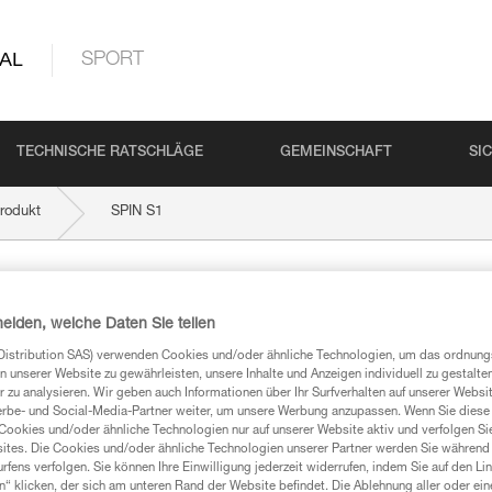
AL
SPORT
TECHNISCHE RATSCHLÄGE
GEMEINSCHAFT
SI
rodukt
SPIN S1
heiden, welche Daten Sie teilen
Distribution SAS) verwenden Cookies und/oder ähnliche Technologien, um das ordnu
n unserer Website zu gewährleisten, unsere Inhalte und Anzeigen individuell zu gestalte
 zu analysieren. Wir geben auch Informationen über Ihr Surfverhalten auf unserer Websi
erbe- und Social-Media-Partner weiter, um unsere Werbung anzupassen. Wenn Sie diese 
mationen
Cookies und/oder ähnliche Technologien nur auf unserer Website aktiv und verfolgen Sie
ites. Die Cookies und/oder ähnliche Technologien unserer Partner werden Sie während 
fens verfolgen. Sie können Ihre Einwilligung jederzeit widerrufen, indem Sie auf den Li
n“ klicken, der sich am unteren Rand der Website befindet. Die Ablehnung aller oder ein