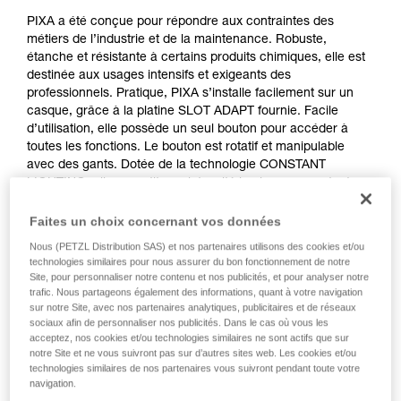
PIXA a été conçue pour répondre aux contraintes des
métiers de l’industrie et de la maintenance. Robuste,
étanche et résistante à certains produits chimiques, elle est
destinée aux usages intensifs et exigeants des
professionnels. Pratique, PIXA s’installe facilement sur un
casque, grâce à la platine SLOT ADAPT fournie. Facile
d’utilisation, elle possède un seul bouton pour accéder à
toutes les fonctions. Le bouton est rotatif et manipulable
avec des gants. Dotée de la technologie CONSTANT
LIGHTING, elle garantit une intensité lumineuse constante.
Avec ses 450 lumens en mode BOOST et ses trois types de
faisceaux (large, mixte, focalisé), PIXA s’adapte à toutes les
Faites un choix concernant vos données
situations de travail. En revanche, PIXA ne doit pas être
Nous (PETZL Distribution SAS) et nos partenaires utilisons des cookies et/ou
utilisée en atmosphère explosible. Livrée avec trois piles,
technologies similaires pour nous assurer du bon fonctionnement de notre
PIXA est aussi compatible avec la batterie rechargeable
Site, pour personnaliser notre contenu et nos publicités, et pour analyser notre
CORE, grâce à la construction HYBRID CONCEPT.
trafic. Nous partageons également des informations, quant à votre navigation
sur notre Site, avec nos partenaires analytiques, publicitaires et de réseaux
sociaux afin de personnaliser nos publicités. Dans le cas où vous les
acceptez, nos cookies et/ou technologies similaires ne sont actifs que sur
notre Site et ne vous suivront pas sur d’autres sites web. Les cookies et/ou
technologies similaires de nos partenaires vous suivront pendant toute votre
navigation.