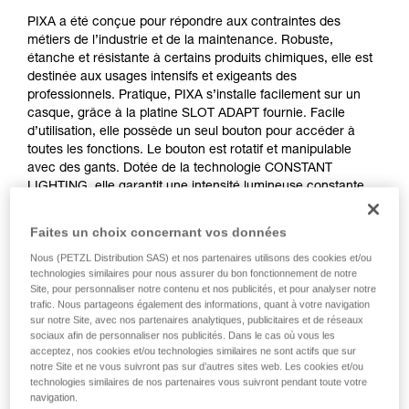
PIXA a été conçue pour répondre aux contraintes des
métiers de l’industrie et de la maintenance. Robuste,
étanche et résistante à certains produits chimiques, elle est
destinée aux usages intensifs et exigeants des
professionnels. Pratique, PIXA s’installe facilement sur un
casque, grâce à la platine SLOT ADAPT fournie. Facile
d’utilisation, elle possède un seul bouton pour accéder à
toutes les fonctions. Le bouton est rotatif et manipulable
avec des gants. Dotée de la technologie CONSTANT
LIGHTING, elle garantit une intensité lumineuse constante.
Avec ses 450 lumens en mode BOOST et ses trois types de
faisceaux (large, mixte, focalisé), PIXA s’adapte à toutes les
Faites un choix concernant vos données
situations de travail. En revanche, PIXA ne doit pas être
Nous (PETZL Distribution SAS) et nos partenaires utilisons des cookies et/ou
utilisée en atmosphère explosible. Livrée avec trois piles,
technologies similaires pour nous assurer du bon fonctionnement de notre
PIXA est aussi compatible avec la batterie rechargeable
Site, pour personnaliser notre contenu et nos publicités, et pour analyser notre
CORE, grâce à la construction HYBRID CONCEPT.
trafic. Nous partageons également des informations, quant à votre navigation
sur notre Site, avec nos partenaires analytiques, publicitaires et de réseaux
sociaux afin de personnaliser nos publicités. Dans le cas où vous les
Achetez en ligne
acceptez, nos cookies et/ou technologies similaires ne sont actifs que sur
notre Site et ne vous suivront pas sur d’autres sites web. Les cookies et/ou
technologies similaires de nos partenaires vous suivront pendant toute votre
navigation.