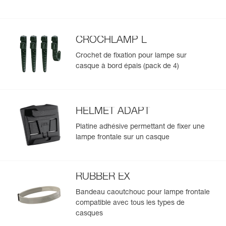
white spirit, hexane (un des principaux composants de
l'essence), silicone pour joints.
NB : PIXA ne doit pas être utilisée en atmosphère
explosible.
CROCHLAMP L
Crochet de fixation pour lampe sur
casque à bord épais (pack de 4)
HELMET ADAPT
Platine adhésive permettant de fixer une
lampe frontale sur un casque
RUBBER EX
Bandeau caoutchouc pour lampe frontale
compatible avec tous les types de
casques