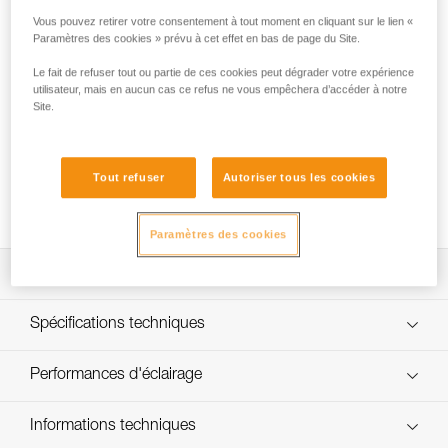
Vous pouvez retirer votre consentement à tout moment en cliquant sur le lien «
Paramètres des cookies » prévu à cet effet en bas de page du Site.
Le fait de refuser tout ou partie de ces cookies peut dégrader votre expérience
utilisateur, mais en aucun cas ce refus ne vous empêchera d’accéder à notre
Site.
Tout refuser
Autoriser tous les cookies
Voir toutes les vidéos
HYBRID CONCEPT
Paramètres des cookies
Descriptif
Conçue pour les usages intensifs et exigeants des
Spécifications techniques
professionnels de l’industrie :
- robuste, la lampe résiste aux chocs (IK08), aux chutes
Poids: 138 g
Performances d'éclairage
(jusqu'à 2 mètres) et à l'écrasement (jusqu’à 80 kg),
Puissance : 450 lumens (ANSI/PLATO FL 1)
- étanche à la poussière et à l'eau jusqu'à -2 m pendant 1
h (IP68),
Type de faisceaux: large, mixte ou focalisé
Performances d'éclairage avec 3 piles AAA/LR03
Informations techniques
- résiste à certains produits chimiques (1).