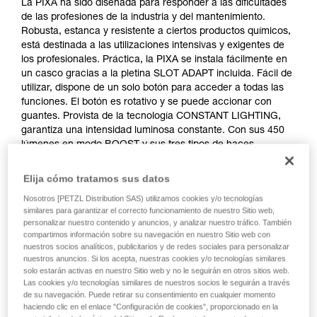
La PIXA ha sido diseñada para responder a las dificultades
de las profesiones de la industria y del mantenimiento.
Robusta, estanca y resistente a ciertos productos químicos,
está destinada a las utilizaciones intensivas y exigentes de
los profesionales. Práctica, la PIXA se instala fácilmente en
un casco gracias a la pletina SLOT ADAPT incluida. Fácil de
utilizar, dispone de un solo botón para acceder a todas las
funciones. El botón es rotativo y se puede accionar con
guantes. Provista de la tecnología CONSTANT LIGHTING,
garantiza una intensidad luminosa constante. Con sus 450
lúmenes en modo BOOST y sus tres tipos de haces
luminosos (amplio, mixto, focalizado), la PIXA se adapta a
todas las situaciones de trabajo. En cambio, la PIXA no debe
Elija cómo tratamos sus datos
ser utilizada en atmósferas explosivas. La PIXA se sirve con
Nosotros [PETZL Distribution SAS) utilizamos cookies y/o tecnologías
tres pilas y también es compatible con la batería CORE
similares para garantizar el correcto funcionamiento de nuestro Sitio web,
gracias a la construcción HYBRID CONCEPT.
personalizar nuestro contenido y anuncios, y analizar nuestro tráfico. También
compartimos información sobre su navegación en nuestro Sitio web con
nuestros socios analíticos, publicitarios y de redes sociales para personalizar
nuestros anuncios. Si los acepta, nuestras cookies y/o tecnologías similares
solo estarán activas en nuestro Sitio web y no le seguirán en otros sitios web.
Las cookies y/o tecnologías similares de nuestros socios le seguirán a través
de su navegación. Puede retirar su consentimiento en cualquier momento
haciendo clic en el enlace "Configuración de cookies", proporcionado en la