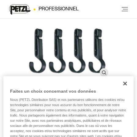
PROFESSIONNEL
Faites un choix concernant vos données
Nous (PETZL Distribution SAS) et nos partenaires utilisons des cookies et/ou
CROCHLAMP S
technologies similaires pour nous assurer du bon fonctionnement de notre
Site, pour personnaliser notre contenu et nos publicités, et pour analyser notre
trafic. Nous partageons également des informations, quant à votre navigation
Crochet de fixation pour lampe sur casque à bord fin
sur notre Site, avec nos partenaires analytiques, publicitaires et de réseaux
sociaux afin de personnaliser nos publicités. Dans le cas où vous les
(pack de 4)
acceptez, nos cookies et/ou technologies similaires ne sont actifs que sur
notre Site et ne vous suivront pas sur d’autres sites web. Les cookies et/ou