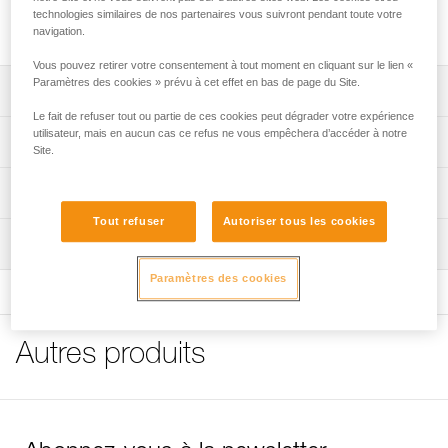
Quatre crochets de fixation pour lampe frontale, compatibles
technologies similaires de nos partenaires vous suivront pendant toute votre
avec les casques à bord fin ne possédant pas de crochets.
navigation.
Vous pouvez retirer votre consentement à tout moment en cliquant sur le lien «
Paramètres des cookies » prévu à cet effet en bas de page du Site.
Descriptif
Le fait de refuser tout ou partie de ces cookies peut dégrader votre expérience
Permet d’installer une lampe frontale sur un casque qui ne
utilisateur, mais en aucun cas ce refus ne vous empêchera d’accéder à notre
Spécifications techniques
Site.
possède pas de crochets.
Spécifications référence(s)
Informations techniques
Tout refuser
Autoriser tous les cookies
Référence : E04350
FAQ
Inspection
Garantie : 3 ans
FAQ
Conditionnement : 1
Paramètres des cookies
Voir tous les contenus techniques
Autres produits