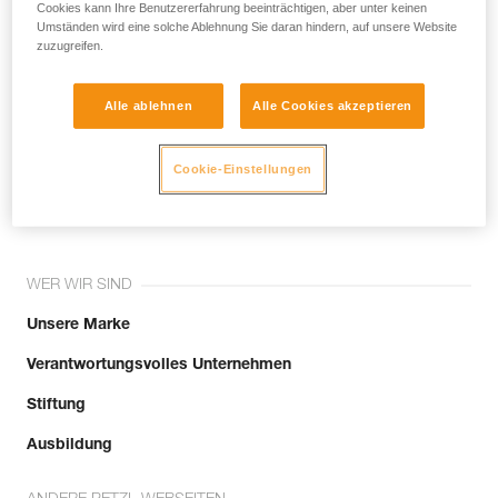
noch andere Techniken, die hier nicht
Cookies kann Ihre Benutzererfahrung beeinträchtigen, aber unter keinen
Umständen wird eine solche Ablehnung Sie daran hindern, auf unsere Website
beschrieben werden.
zuzugreifen.
Alle ablehnen
Alle Cookies akzeptieren
Tritt der Community bei!
Cookie-Einstellungen
WER WIR SIND
Unsere Marke
Verantwortungsvolles Unternehmen
Stiftung
Ausbildung