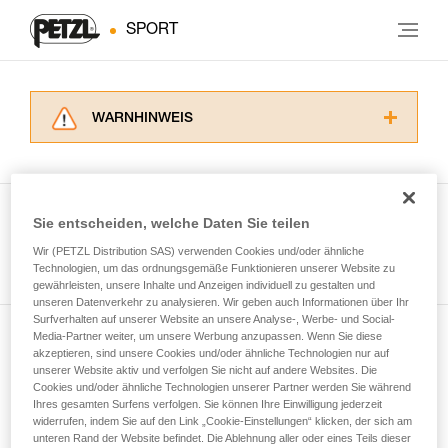
SPORT
WARNHINWEIS
Lesen Sie die Gebrauchsanweisungen der
Produkte, um die es in diesem Tech Tipp geht,
aufmerksam durch, bevor Sie diesen zu Rate
ziehen. Um diese Zusatzinformationen
Sie entscheiden, welche Daten Sie teilen
verstehen zu können, müssen Sie zuerst die in
Wir (PETZL Distribution SAS) verwenden Cookies und/oder ähnliche
Alle Techniken ansehen
der Gebrauchsanweisung enthaltenen
Technologien, um das ordnungsgemäße Funktionieren unserer Website zu
Informationen richtig verstanden haben.
gewährleisten, unsere Inhalte und Anzeigen individuell zu gestalten und
Die Beherrschung dieser Techniken setzt eine
unseren Datenverkehr zu analysieren. Wir geben auch Informationen über Ihr
entsprechende Ausbildung und ein spezielles
Surfverhalten auf unserer Website an unsere Analyse-, Werbe- und Social-
Training voraus. Prüfen Sie zusammen mit
Media-Partner weiter, um unsere Werbung anzupassen. Wenn Sie diese
Newsletter abonnieren
akzeptieren, sind unsere Cookies und/oder ähnliche Technologien nur auf
einem Profi, ob Sie in der Lage sind, den
unserer Website aktiv und verfolgen Sie nicht auf andere Websites. Die
Vorgang alleine sicher zu wiederholen, bevor
Cookies und/oder ähnliche Technologien unserer Partner werden Sie während
und auf dem Laufenden bleiben
Sie ihn eigenständig durchführen.
Ihres gesamten Surfens verfolgen. Sie können Ihre Einwilligung jederzeit
Wir geben Beispiele für die mit Ihrer Aktivität
widerrufen, indem Sie auf den Link „Cookie-Einstellungen“ klicken, der sich am
verbundenen Techniken. Möglicherweise gibt es
unteren Rand der Website befindet. Die Ablehnung aller oder eines Teils dieser
Email *