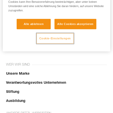
noch andere Techniken, die hier nicht
Cookies kann Ihre Benutzererfahrung beeinträchtigen, aber unter keinen
Umständen wird eine solche Ablehnung Sie daran hindern, auf unsere Website
beschrieben werden.
zuzugreifen.
Alle ablehnen
Alle Cookies akzeptieren
Tritt der Community bei!
Cookie-Einstellungen
WER WIR SIND
Unsere Marke
Verantwortungsvolles Unternehmen
Stiftung
Ausbildung