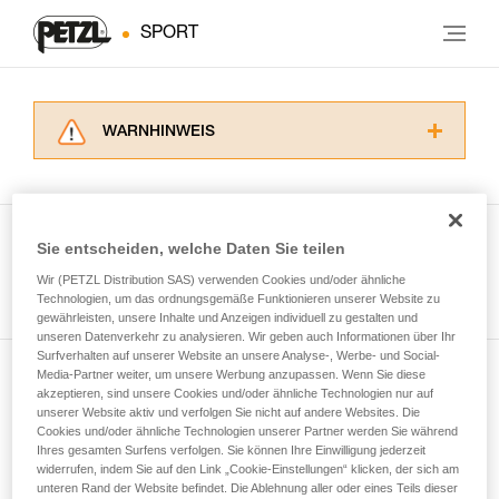
SPORT
WARNHINWEIS
Lesen Sie die Gebrauchsanweisungen der
Produkte, um die es in diesem Tech Tipp geht,
aufmerksam durch, bevor Sie diesen zu Rate
ziehen. Um diese Zusatzinformationen
Sie entscheiden, welche Daten Sie teilen
verstehen zu können, müssen Sie zuerst die in
Wir (PETZL Distribution SAS) verwenden Cookies und/oder ähnliche
Alle Techniken ansehen
der Gebrauchsanweisung enthaltenen
Technologien, um das ordnungsgemäße Funktionieren unserer Website zu
Informationen richtig verstanden haben.
gewährleisten, unsere Inhalte und Anzeigen individuell zu gestalten und
Die Beherrschung dieser Techniken setzt eine
unseren Datenverkehr zu analysieren. Wir geben auch Informationen über Ihr
entsprechende Ausbildung und ein spezielles
Surfverhalten auf unserer Website an unsere Analyse-, Werbe- und Social-
Training voraus. Prüfen Sie zusammen mit
Media-Partner weiter, um unsere Werbung anzupassen. Wenn Sie diese
Newsletter abonnieren
akzeptieren, sind unsere Cookies und/oder ähnliche Technologien nur auf
einem Profi, ob Sie in der Lage sind, den
unserer Website aktiv und verfolgen Sie nicht auf andere Websites. Die
Vorgang alleine sicher zu wiederholen, bevor
Cookies und/oder ähnliche Technologien unserer Partner werden Sie während
und auf dem Laufenden bleiben
Sie ihn eigenständig durchführen.
Ihres gesamten Surfens verfolgen. Sie können Ihre Einwilligung jederzeit
Wir geben Beispiele für die mit Ihrer Aktivität
widerrufen, indem Sie auf den Link „Cookie-Einstellungen“ klicken, der sich am
verbundenen Techniken. Möglicherweise gibt es
unteren Rand der Website befindet. Die Ablehnung aller oder eines Teils dieser
Email *