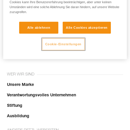
noch andere Techniken, die hier nicht
Cookies kann Ihre Benutzererfahrung beeinträchtigen, aber unter keinen
Umständen wird eine solche Ablehnung Sie daran hindern, auf unsere Website
beschrieben werden.
zuzugreifen.
Alle ablehnen
Alle Cookies akzeptieren
Tritt der Community bei!
Cookie-Einstellungen
WER WIR SIND
Unsere Marke
Verantwortungsvolles Unternehmen
Stiftung
Ausbildung