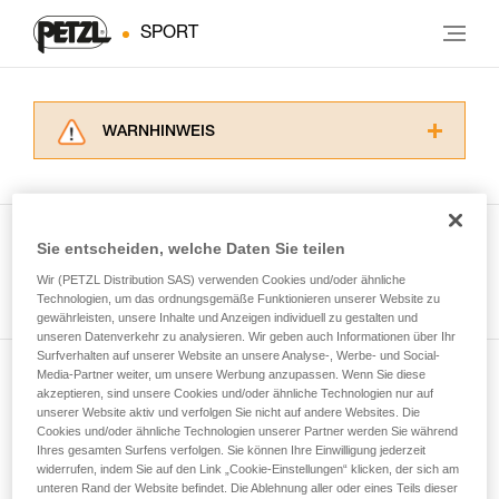
SPORT
WARNHINWEIS
Lesen Sie die Gebrauchsanweisungen der
Produkte, um die es in diesem Tech Tipp geht,
aufmerksam durch, bevor Sie diesen zu Rate
ziehen. Um diese Zusatzinformationen
Sie entscheiden, welche Daten Sie teilen
verstehen zu können, müssen Sie zuerst die in
Wir (PETZL Distribution SAS) verwenden Cookies und/oder ähnliche
Alle Techniken ansehen
der Gebrauchsanweisung enthaltenen
Technologien, um das ordnungsgemäße Funktionieren unserer Website zu
Informationen richtig verstanden haben.
gewährleisten, unsere Inhalte und Anzeigen individuell zu gestalten und
Die Beherrschung dieser Techniken setzt eine
unseren Datenverkehr zu analysieren. Wir geben auch Informationen über Ihr
entsprechende Ausbildung und ein spezielles
Surfverhalten auf unserer Website an unsere Analyse-, Werbe- und Social-
Training voraus. Prüfen Sie zusammen mit
Media-Partner weiter, um unsere Werbung anzupassen. Wenn Sie diese
Newsletter abonnieren
akzeptieren, sind unsere Cookies und/oder ähnliche Technologien nur auf
einem Profi, ob Sie in der Lage sind, den
unserer Website aktiv und verfolgen Sie nicht auf andere Websites. Die
Vorgang alleine sicher zu wiederholen, bevor
Cookies und/oder ähnliche Technologien unserer Partner werden Sie während
und auf dem Laufenden bleiben
Sie ihn eigenständig durchführen.
Ihres gesamten Surfens verfolgen. Sie können Ihre Einwilligung jederzeit
Wir geben Beispiele für die mit Ihrer Aktivität
widerrufen, indem Sie auf den Link „Cookie-Einstellungen“ klicken, der sich am
verbundenen Techniken. Möglicherweise gibt es
unteren Rand der Website befindet. Die Ablehnung aller oder eines Teils dieser
Email *