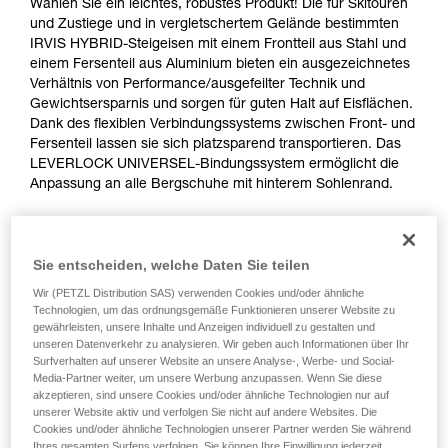
Wählen Sie ein leichtes, robustes Produkt! Die für Skitouren
und Zustiege und in vergletschertem Gelände bestimmten
IRVIS HYBRID-Steigeisen mit einem Frontteil aus Stahl und
einem Fersenteil aus Aluminium bieten ein ausgezeichnetes
Verhältnis von Performance/ausgefeilter Technik und
Gewichtsersparnis und sorgen für guten Halt auf Eisflächen.
Dank des flexiblen Verbindungssystems zwischen Front- und
Fersenteil lassen sie sich platzsparend transportieren. Das
LEVERLOCK UNIVERSEL-Bindungssystem ermöglicht die
Anpassung an alle Bergschuhe mit hinterem Sohlenrand.
ALPEN ADAPT
Sie entscheiden, welche Daten Sie teilen
Wir (PETZL Distribution SAS) verwenden Cookies und/oder ähnliche
Technologien, um das ordnungsgemäße Funktionieren unserer Website zu
gewährleisten, unsere Inhalte und Anzeigen individuell zu gestalten und
unseren Datenverkehr zu analysieren. Wir geben auch Informationen über Ihr
Surfverhalten auf unserer Website an unsere Analyse-, Werbe- und Social-
Media-Partner weiter, um unsere Werbung anzupassen. Wenn Sie diese
akzeptieren, sind unsere Cookies und/oder ähnliche Technologien nur auf
unserer Website aktiv und verfolgen Sie nicht auf andere Websites. Die
Cookies und/oder ähnliche Technologien unserer Partner werden Sie während
Ihres gesamten Surfens verfolgen. Sie können Ihre Einwilligung jederzeit