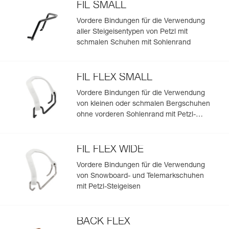
Verpackung : 1
FIL SMALL
- ANTISNOW-System, um ungeachtet der Schneequalität
das Anstollen von Schnee unter den Steigeisen zu
Vordere Bindungen für die Verwendung
reduzieren.
aller Steigeisentypen von Petzl mit
- LEVERLOCK UNIVERSEL-Bindungssystem, um sich
schmalen Schuhen mit Sohlenrand
allen Bergschuhen mit hinterem Sohlenrand anzupassen,
- Anpassung der Länge ohne Werkzeug,
- geliefert mit CORD-TEC-Transportbeutel.
FIL FLEX SMALL
Volle Modularität dank ALPEN ADAPT System:
Vordere Bindungen für die Verwendung
- Frontteile, Fersenteile, CORD-TEC-Reepschnüre und
von kleinen oder schmalen Bergschuhen
Bindungssysteme können unabhängig voneinander
ohne vorderen Sohlenrand mit Petzl-
ausgewechselt werden,
Steigeisen
- Bindungssystem FIL oder FIL FLEX, um sich allen
Bergschuhen (mit oder ohne vorderen Sohlenrand)
anzupassen,
FIL FLEX WIDE
- kompatibel mit allen vorderen Bindungen, um auf die
Vordere Bindungen für die Verwendung
meisten Schuhe (mit vorderem Sohlenrand oder ohne) zu
von Snowboard- und Telemarkschuhen
passen: schmale, weiche, Telemark- oder
mit Petzl-Steigeisen
Snowboardschuhe etc.
BACK FLEX