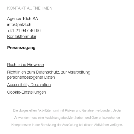
KONTAKT AUFNEHMEN
Agence 10ch SA
info@petzl.ch
+41 21 947 46 66
Kontaktformular
Pressezugang
Rechtliche Hinweise
Richtlinien zum Datenschutz, zur Verarbeitung
personenbezogener Daten
Accessibility Declaration
Cookie-Einstellungen
Die dargestellten Aktivitäten sind mit Risiken und Gefahren verbunden. Jeder
Anwender muss eine Ausbildung absolviert haben und über entsprechende
Kompetenzen in der Benutzung der Ausrüstung bei diesen Aktivitäten verfügen.