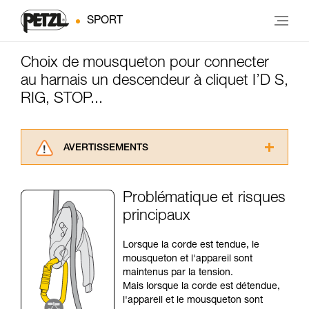
SPORT
Choix de mousqueton pour connecter
au harnais un descendeur à cliquet I’D S,
RIG, STOP...
AVERTISSEMENTS
Lisez attentivement les notices techniques des
produits utilisés dans ce conseil avant de le
Problématique et risques
consulter. Vous devez avoir compris les
principaux
informations de la notice technique pour
pouvoir comprendre ce complément
d’informations.
Lorsque la corde est tendue, le
Maîtriser ces techniques nécessite une
mousqueton et l'appareil sont
formation et un entraînement spécifique. Validez
maintenus par la tension.
avec un professionnel votre capacité à refaire
Mais lorsque la corde est détendue,
la manipulation, seul, en toute sécurité, avant
l'appareil et le mousqueton sont