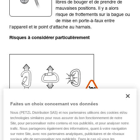
de la reproduire en autonomie.
libres de bouger et de prendre de
Nous donnons des exemples de techniques
mauvaises positions. Il y a alors
liées à votre activité. Il peut en exister d’autres
risque de frottements sur la bague ou
que nous ne décrivons pas ici.
de mise en porte-à-faux entre
l'appareil et le point d'attache au harnais.
Risques à considérer particulièrement
Faites un choix concernant vos données
Nous (PETZL Distribution SAS) et nos partenaires utilisons des cookies et/ou
technologies similaires pour nous assurer du bon fonctionnement de notre
Site, pour personnaliser notre contenu et nos publicités, et pour analyser notre
Recommandation de mousqueton et
trafic. Nous partageons également des informations, quant à votre navigation
accessoires
sur notre Site, avec nos partenaires analytiques, publicitaires et de réseaux
sociaux afin de personnaliser nos publicités. Dans le cas où vous les