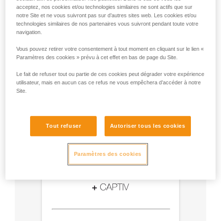
acceptez, nos cookies et/ou technologies similaires ne sont actifs que sur
- Utilisez un mousqueton Am'D et une barrette
notre Site et ne vous suivront pas sur d’autres sites web. Les cookies et/ou
CAPTIV.
technologies similaires de nos partenaires vous suivront pendant toute votre
- Choisissez le type de verrouillage selon votre
navigation.
utilisation.
Vous pouvez retirer votre consentement à tout moment en cliquant sur le lien «
Paramètres des cookies » prévu à cet effet en bas de page du Site.
Le fait de refuser tout ou partie de ces cookies peut dégrader votre expérience
utilisateur, mais en aucun cas ce refus ne vous empêchera d’accéder à notre
Site.
Tout refuser
Autoriser tous les cookies
Paramètres des cookies