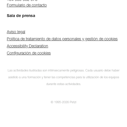
+34 935 952 073
Formulario de contacto
Sala de prensa
Aviso legal
Política de tratamiento de datos personales y gestión de cookies
Accessibility Declaration
Configuración de cookies
Las actividades ilustradas son intrínsecamente peligrosas. Cada usuario debe haber
asistido a una formación y tener las competencias para la utilización de los equipos
durante estas actividades.
© 1995-2026 Petzl