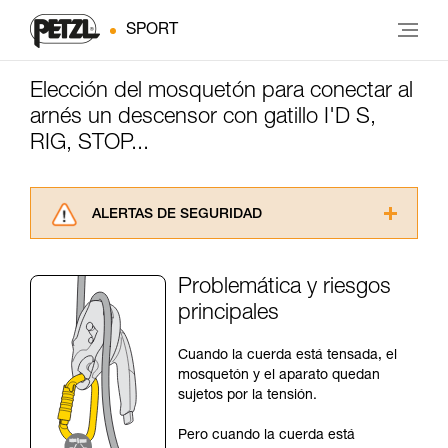
SPORT
Elección del mosquetón para conectar al
arnés un descensor con gatillo I'D S,
RIG, STOP...
ALERTAS DE SEGURIDAD
Lea atentamente las fichas técnicas de los
productos utilizados en este consejo antes de
Problemática y riesgos
consultarlo. Usted debe comprender la
principales
información de la ficha técnica para poder
comprender este complemento informativo.
Dominar estas técnicas requiere una formación
Cuando la cuerda está tensada, el
y un entrenamiento específico. Confirme a
mosquetón y el aparato quedan
través de un profesional su capacidad para
sujetos por la tensión.
ejecutar estas técnicas, solo y con total
seguridad, antes de ejecutarlas de forma
Pero cuando la cuerda está