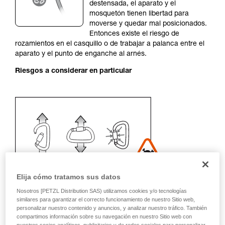
autónoma.
destensada, el aparato y el
Damos ejemplos de técnicas relacionadas con
mosquetón tienen libertad para
su actividad. Pueden existir otras que no
moverse y quedar mal posicionados.
describimos aquí.
Entonces existe el riesgo de
rozamientos en el casquillo o de trabajar a palanca entre el
aparato y el punto de enganche al arnés.
Riesgos a considerar en particular
Elija cómo tratamos sus datos
Nosotros [PETZL Distribution SAS) utilizamos cookies y/o tecnologías
similares para garantizar el correcto funcionamiento de nuestro Sitio web,
personalizar nuestro contenido y anuncios, y analizar nuestro tráfico. También
compartimos información sobre su navegación en nuestro Sitio web con
Recomendación del mosquetón y