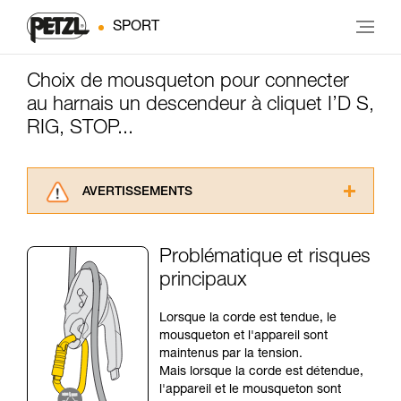
SPORT
Choix de mousqueton pour connecter
au harnais un descendeur à cliquet I’D S,
RIG, STOP...
AVERTISSEMENTS
Lisez attentivement les notices techniques des
produits utilisés dans ce conseil avant de le
Problématique et risques
consulter. Vous devez avoir compris les
principaux
informations de la notice technique pour
pouvoir comprendre ce complément
d’informations.
Lorsque la corde est tendue, le
Maîtriser ces techniques nécessite une
mousqueton et l'appareil sont
formation et un entraînement spécifique. Validez
maintenus par la tension.
avec un professionnel votre capacité à refaire
Mais lorsque la corde est détendue,
la manipulation, seul, en toute sécurité, avant
l'appareil et le mousqueton sont