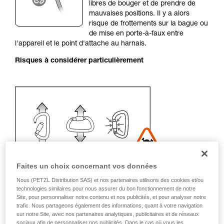
de la reproduire en autonomie.
libres de bouger et de prendre de
Nous donnons des exemples de techniques
mauvaises positions. Il y a alors
liées à votre activité. Il peut en exister d’autres
risque de frottements sur la bague ou
que nous ne décrivons pas ici.
de mise en porte-à-faux entre
l'appareil et le point d'attache au harnais.
Risques à considérer particulièrement
Faites un choix concernant vos données
Nous (PETZL Distribution SAS) et nos partenaires utilisons des cookies et/ou
technologies similaires pour nous assurer du bon fonctionnement de notre
Site, pour personnaliser notre contenu et nos publicités, et pour analyser notre
Recommandation de mousqueton et
trafic. Nous partageons également des informations, quant à votre navigation
accessoires
sur notre Site, avec nos partenaires analytiques, publicitaires et de réseaux
sociaux afin de personnaliser nos publicités. Dans le cas où vous les