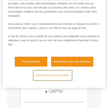
acceptez, nos cookies et/ou technologies similaires ne sont actifs que sur
- Utilisez un mousqueton Am'D et une barrette
notre Site et ne vous suivront pas sur d’autres sites web. Les cookies et/ou
CAPTIV.
technologies similaires de nos partenaires vous suivront pendant toute votre
- Choisissez le type de verrouillage selon votre
navigation.
utilisation.
Vous pouvez retirer votre consentement à tout moment en cliquant sur le lien «
Paramètres des cookies » prévu à cet effet en bas de page du Site.
Le fait de refuser tout ou partie de ces cookies peut dégrader votre expérience
utilisateur, mais en aucun cas ce refus ne vous empêchera d’accéder à notre
Site.
Tout refuser
Autoriser tous les cookies
Paramètres des cookies