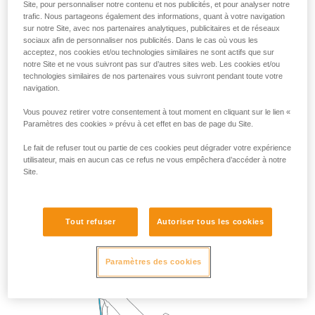
Site, pour personnaliser notre contenu et nos publicités, et pour analyser notre
trafic. Nous partageons également des informations, quant à votre navigation
sur notre Site, avec nos partenaires analytiques, publicitaires et de réseaux
2. Descendre encore pour transférer son poids sur la
sociaux afin de personnaliser nos publicités. Dans le cas où vous les
longe.
acceptez, nos cookies et/ou technologies similaires ne sont actifs que sur
Libérer le STOP et le replacer sur la corde en dessous
notre Site et ne vous suivront pas sur d’autres sites web. Les cookies et/ou
du fractionnement.
technologies similaires de nos partenaires vous suivront pendant toute votre
navigation.
Vous pouvez retirer votre consentement à tout moment en cliquant sur le lien «
Paramètres des cookies » prévu à cet effet en bas de page du Site.
Le fait de refuser tout ou partie de ces cookies peut dégrader votre expérience
utilisateur, mais en aucun cas ce refus ne vous empêchera d’accéder à notre
Site.
Tout refuser
Autoriser tous les cookies
Paramètres des cookies