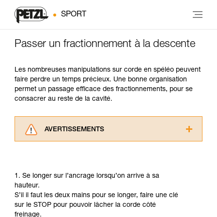
SPORT
Passer un fractionnement à la descente
Les nombreuses manipulations sur corde en spéléo peuvent
faire perdre un temps précieux. Une bonne organisation
permet un passage efficace des fractionnements, pour se
consacrer au reste de la cavité.
AVERTISSEMENTS
Lisez attentivement les notices techniques des
produits utilisés dans ce conseil avant de le
consulter. Vous devez avoir compris les
1. Se longer sur l’ancrage lorsqu’on arrive à sa
informations de la notice technique pour
hauteur.
pouvoir comprendre ce complément
S’il il faut les deux mains pour se longer, faire une clé
d’informations.
sur le STOP pour pouvoir lâcher la corde côté
Maîtriser ces techniques nécessite une
freinage.
formation et un entraînement spécifique. Validez