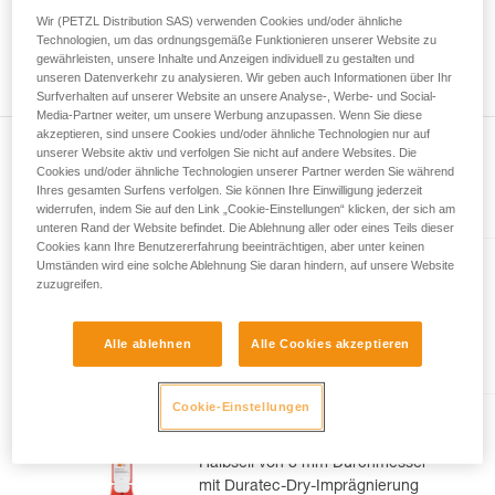
Wir geben Beispiele für die mit Ihrer Aktivität
höchstens 73 Meter lang. Desgleichen können Sie bei der
Wir (PETZL Distribution SAS) verwenden Cookies und/oder ähnliche
verbundenen Techniken. Möglicherweise gibt es
Seilmittenmarkierung eine Abweichung von 1,2 m zwischen
Technologien, um das ordnungsgemäße Funktionieren unserer Website zu
noch andere Techniken, die hier nicht
gewährleisten, unsere Inhalte und Anzeigen individuell zu gestalten und
den beiden Enden Ihres Seils feststellen.
unseren Datenverkehr zu analysieren. Wir geben auch Informationen über Ihr
beschrieben werden.
Surfverhalten auf unserer Website an unsere Analyse-, Werbe- und Social-
Media-Partner weiter, um unsere Werbung anzupassen. Wenn Sie diese
akzeptieren, sind unsere Cookies und/oder ähnliche Technologien nur auf
unserer Website aktiv und verfolgen Sie nicht auf andere Websites. Die
Cookies und/oder ähnliche Technologien unserer Partner werden Sie während
Ihres gesamten Surfens verfolgen. Sie können Ihre Einwilligung jederzeit
Im Artikel erklärt
widerrufen, indem Sie auf den Link „Cookie-Einstellungen“ klicken, der sich am
unteren Rand der Website befindet. Die Ablehnung aller oder eines Teils dieser
Cookies kann Ihre Benutzererfahrung beeinträchtigen, aber unter keinen
Umständen wird eine solche Ablehnung Sie daran hindern, auf unsere Website
VOLTA® GUIDE 9 mm
zuzugreifen.
Mehreren Seiltypen
entsprechendes ultraleichtes
Alle ablehnen
Alle Cookies akzeptieren
Seil von 9 mm Durchmesser mit
Guide-UIAA-Dry-Imprägnierung
für ultimative Performance beim
Cookie-Einstellungen
Klettern oder Bergsteigen
RUMBA® 8 mm
Halbseil von 8 mm Durchmesser
mit Duratec-Dry-Imprägnierung