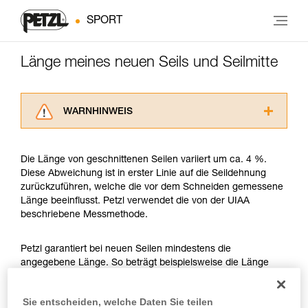
SPORT
Länge meines neuen Seils und Seilmitte
WARNHINWEIS
Lesen Sie die Gebrauchsanweisungen der
Produkte, um die es in diesem Tech Tipp geht,
Die Länge von geschnittenen Seilen variiert um ca. 4 %.
aufmerksam durch, bevor Sie diesen zu Rate
Diese Abweichung ist in erster Linie auf die Seildehnung
ziehen. Um diese Zusatzinformationen
zurückzuführen, welche die vor dem Schneiden gemessene
verstehen zu können, müssen Sie zuerst die in
Länge beeinflusst. Petzl verwendet die von der UIAA
der Gebrauchsanweisung enthaltenen
beschriebene Messmethode.
Informationen richtig verstanden haben.
Die Beherrschung dieser Techniken setzt eine
entsprechende Ausbildung und ein spezielles
Petzl garantiert bei neuen Seilen mindestens die
Training voraus. Prüfen Sie zusammen mit
angegebene Länge. So beträgt beispielsweise die Länge
einem Profi, ob Sie in der Lage sind, den
eines neuen Petzl-Seils von 50 Metern mindestens 50 und
Vorgang alleine sicher zu wiederholen, bevor
höchstens 52 Meter. Ein anderes Beispiel, ein neues Petzl-
Sie entscheiden, welche Daten Sie teilen
Sie ihn eigenständig durchführen.
Seil von 70 Meter Länge ist mindestens 70 Meter und