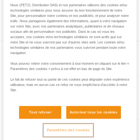
mètres et à maxima 52 mètres. Autre exemple, une corde
Nous (PETZL Distribution SAS) et nos partenaires utilisons des cookies et/ou
liées à votre activité. Il peut en exister d’autres
neuve Petzl de 70 mètres pourra mesurer à minima 70
technologies similaires pour nous assurer du bon fonctionnement de notre
que nous ne décrivons pas ici.
mètres et à maxima 73 mètres. De même pour la position du
Site, pour personnaliser notre contenu et nos publicités, et pour analyser notre
milieu de corde, vous pouvez observer un écart entre les
trafic. Nous partageons également des informations, quant à votre navigation
deux extrémités de votre corde de 1,2 m.
sur notre Site, avec nos partenaires analytiques, publicitaires et de réseaux
sociaux afin de personnaliser nos publicités. Dans le cas où vous les
acceptez, nos cookies et/ou technologies similaires ne sont actifs que sur
notre Site et ne vous suivront pas sur d’autres sites web. Les cookies et/ou
technologies similaires de nos partenaires vous suivront pendant toute votre
navigation.
Vous pouvez retirer votre consentement à tout moment en cliquant sur le lien «
Présent dans l'article
Paramètres des cookies » prévu à cet effet en bas de page du Site.
Le fait de refuser tout ou partie de ces cookies peut dégrader votre expérience
utilisateur, mais en aucun cas ce refus ne vous empêchera d’accéder à notre
VOLTA® GUIDE 9 mm
Site.
Corde multi-type ultra légère de
9 mm de diamètre avec
traitement Guide UIAA Dry pour
Tout refuser
Autoriser tous les cookies
la performance ultime en
escalade ou alpinisme
RUMBA® 8 mm
Paramètres des cookies
Corde à double de 8 mm de