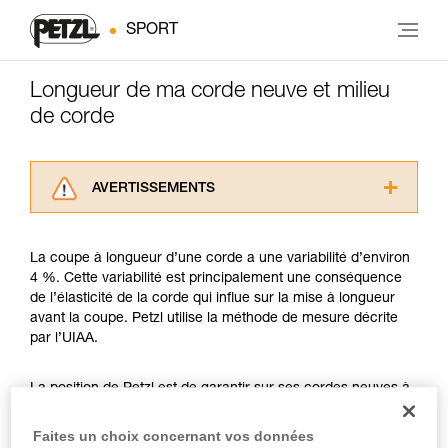
SPORT
Longueur de ma corde neuve et milieu
de corde
AVERTISSEMENTS
Lisez attentivement les notices techniques des
produits utilisés dans ce conseil avant de le
La coupe à longueur d’une corde a une variabilité d’environ
consulter. Vous devez avoir compris les
4 %. Cette variabilité est principalement une conséquence
informations de la notice technique pour
de l’élasticité de la corde qui influe sur la mise à longueur
pouvoir comprendre ce complément
avant la coupe. Petzl utilise la méthode de mesure décrite
d’informations.
par l’UIAA.
Maîtriser ces techniques nécessite une
formation et un entraînement spécifique. Validez
avec un professionnel votre capacité à refaire
La position de Petzl est de garantir sur ses cordes neuves à
la manipulation, seul, en toute sécurité, avant
minima la longueur nominale annoncée. Par exemple, une
de la reproduire en autonomie.
corde neuve Petzl de 50 mètres pourra mesurer à minima 50
Faites un choix concernant vos données
Nous donnons des exemples de techniques