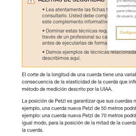
ALERTAS DE SEGURIDAD
y/o tecnolog
consentimie
Lea atentamente las fichas técnicas de l
parte inferi
consultarlo. Usted debe comprender la inf
de usuario, 
este complemento informativo.
Dominar estas técnicas requiere una for
Configur
través de un profesional su capacidad para 
antes de ejecutarlas de forma autónoma.
Damos ejemplos de técnicas relacionadas 
describimos aquí.
El corte de la longitud de una cuerda tiene una vari
consecuencia de la elasticidad de la cuerda que influy
método de medición descrito por la UIAA.
La posición de Petzl es garantizar que sus cuerdas
ejemplo, una cuerda nueva Petzl de 50 metros pod
ejemplo: una cuerda nueva Petzl de 70 metros pod
igual modo, para la posición de la mitad de la cuerd
la cuerda.