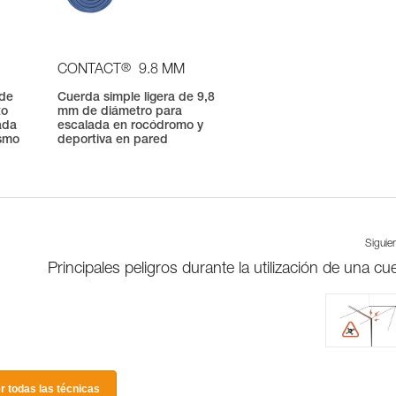
®
CONTACT
9.8 MM
 de
Cuerda simple ligera de 9,8
to
mm de diámetro para
ada
escalada en rocódromo y
ismo
deportiva en pared
Siguie
Principales peligros durante la utilización de una cu
r todas las técnicas