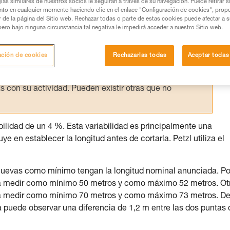
ías similares de nuestros socios le seguirán a través de su navegación. Puede retirar s
nto en cualquier momento haciendo clic en el enlace "Configuración de cookies", prop
os productos utilizados en este consejo antes de
or de la página del Sitio web. Rechazar todas o parte de estas cookies puede afectar a 
ormación de la ficha técnica para poder comprender
pero bajo ninguna circunstancia tal negativa le impedirá acceder a nuestro Sitio web.
mación y un entrenamiento específico. Confirme a
ación de cookies
Rechazarlas todas
Aceptar todas
ejecutar estas técnicas, solo y con total seguridad,
con su actividad. Pueden existir otras que no
abilidad de un 4 %. Esta variabilidad es principalmente una
e en establecer la longitud antes de cortarla. Petzl utiliza el
 nuevas como mínimo tengan la longitud nominal anunciada. Po
rá medir como mínimo 50 metros y como máximo 52 metros. Ot
rá medir como mínimo 70 metros y como máximo 73 metros. D
a puede observar una diferencia de 1,2 m entre las dos puntas 