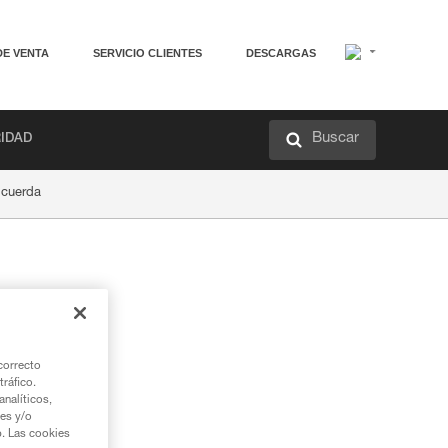
DE VENTA
SERVICIO CLIENTES
DESCARGAS
Buscar
RIDAD
 cuerda
correcto
tráfico.
nalíticos,
ies y/o
b. Las cookies