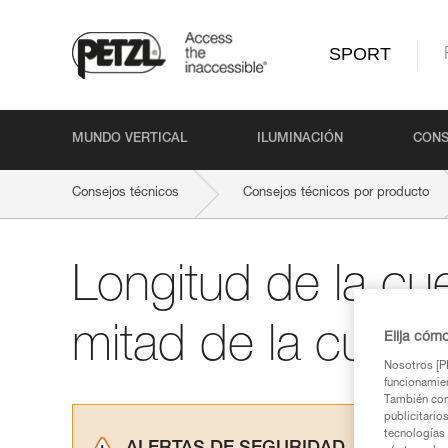
SPORT
MUNDO VERTICAL
ILUMINACIÓN
CONS
Consejos técnicos
Consejos técnicos por producto
Longitud de la cu
mitad de la cuerd
Elija cóm
Nosotros [PE
funcionamien
También com
publicitario
tecnologías 