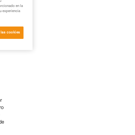
u
orcionado en la
su experiencia
 las cookies
r
ro
e
de