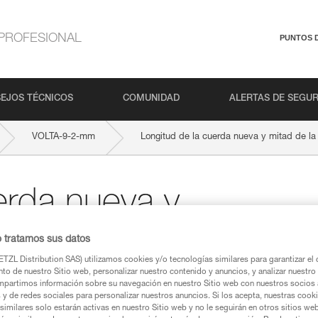
PROFESIONAL
PUNTOS 
EJOS TÉCNICOS
COMUNIDAD
ALERTAS DE SEGU
VOLTA-9-2-mm
Longitud de la cuerda nueva y mitad de la
erda nueva y
a
o tratamos sus datos
TZL Distribution SAS) utilizamos cookies y/o tecnologías similares para garantizar el 
to de nuestro Sitio web, personalizar nuestro contenido y anuncios, y analizar nuestro 
partimos información sobre su navegación en nuestro Sitio web con nuestros socios a
s y de redes sociales para personalizar nuestros anuncios. Si los acepta, nuestras cook
similares solo estarán activas en nuestro Sitio web y no le seguirán en otros sitios we