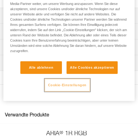
Media-Partner weiter, um unsere Werbung anzupassen. Wenn Sie diese
akzeptieren, sind unsere Cookies und/oder ähnliche Technologien nur auf
unserer Website aktiv und verfolgen Sie nicht auf andere Websites. Die
Leistungsverzeichnis
Cookies und/oder ähnliche Technologien unserer Partner werden Sie während
Ihres gesamten Surfens verfolgen. Sie können Ihre Einwilligung jederzeit
Ersatzkopfband für die Stirnlampen ARIA 1R RGB und
widerrufen, indem Sie auf den Link „Cookie-Einstellungen“ klicken, der sich am
Technische Spezifikationen
ARIA 2R RGB (Versionen ab 2026).
unteren Rand der Website befindet. Die Ablehnung aller oder eines Teils dieser
Cookies kann Ihre Benutzererfahrung beeinträchtigen, aber unter keinen
Gewicht: 24 g
Umständen wird eine solche Ablehnung Sie daran hindern, auf unsere Website
Technische Informationen
zuzugreifen.
Zugrundeliegende Spezifikationen
Gebrauchsanleitung
Wartung
Das PDF herunterladen technical-notice-Bandeau ARIA-1
Referenz : E068BA01
Alle ablehnen
Alle Cookies akzeptieren
Farbe(n) : BLACK
Häufige Fragen
Garantie : 3 Jahre
Häufige Fragen
Verpackung : 1
Cookie-Einstellungen
See all technical content
Referenz : E068BA02
Weitere Produkte
Farbe(n) : CAMO
Garantie : 3 Jahre
Verpackung : 1
Verwandte Produkte
®
ARIA
1R RGB