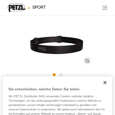
SPORT
Kopfband ARIA E068BA
Sie entscheiden, welche Daten Sie teilen
Wir (PETZL Distribution SAS) verwenden Cookies und/oder ähnliche
Ersatzkopfband für ARIA-Stirnlampen
Technologien, um das ordnungsgemäße Funktionieren unserer Website zu
gewährleisten, unsere Inhalte und Anzeigen individuell zu gestalten und
unseren Datenverkehr zu analysieren. Wir geben auch Informationen über Ihr
Ersatzkopfband für ARIA-Stirnlampen.
Surfverhalten auf unserer Website an unsere Analyse-, Werbe- und Social-