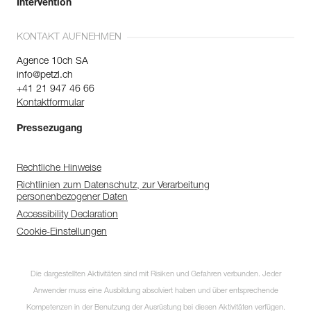
Intervention
KONTAKT AUFNEHMEN
Agence 10ch SA
info@petzl.ch
+41 21 947 46 66
Kontaktformular
Pressezugang
Rechtliche Hinweise
Richtlinien zum Datenschutz, zur Verarbeitung
personenbezogener Daten
Accessibility Declaration
Cookie-Einstellungen
Die dargestellten Aktivitäten sind mit Risiken und Gefahren verbunden. Jeder
Anwender muss eine Ausbildung absolviert haben und über entsprechende
Kompetenzen in der Benutzung der Ausrüstung bei diesen Aktivitäten verfügen.