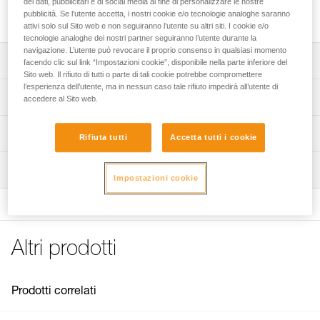
dei dati, pubblicitari e di social media al fine di personalizzare le nostre
Fascia elastica di ricambio per le lampade frontali ARIA.
pubblicità. Se l’utente accetta, i nostri cookie e/o tecnologie analoghe saranno
attivi solo sul Sito web e non seguiranno l’utente su altri siti. I cookie e/o
tecnologie analoghe dei nostri partner seguiranno l’utente durante la
navigazione. L’utente può revocare il proprio consenso in qualsiasi momento
Descrizione
facendo clic sul link “Impostazioni cookie”, disponibile nella parte inferiore del
Sito web. Il rifiuto di tutti o parte di tali cookie potrebbe compromettere
l’esperienza dell’utente, ma in nessun caso tale rifiuto impedirà all’utente di
Fascia elastica di ricambio per lampade frontali ARIA 1R
Specifiche tecniche
accedere al Sito web.
RGB e ARIA 2R RGB (versioni a partire dal 2026).
Peso: 24 g
Informazioni tecniche
Rifiuta tutti
Accetta tutti i cookie
Dettagli codice
Libretto d'uso
Ispezione
Scarica il pdf technical-notice-Bandeau ARIA-1
Codice : E068BA01
Impostazioni cookie
Colore(i) : BLACK
FAQ
Garanzia : 3 anni
FAQ
Confezione : 1
See all technical content
Codice : E068BA02
Altri prodotti
Colore(i) : CAMO
Garanzia : 3 anni
Confezione : 1
Prodotti correlati