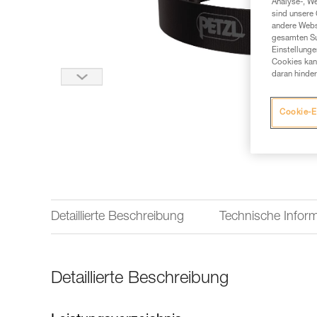
Analyse-, W
sind unsere 
andere Webs
gesamten Sur
Einstellunge
Cookies kann
daran hinder
Cookie-E
Detaillierte Beschreibung
Technische Infor
Detaillierte Beschreibung