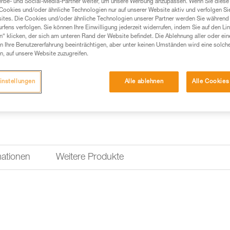
erbe- und Social-Media-Partner weiter, um unsere Werbung anzupassen. Wenn Sie diese 
Cookies und/oder ähnliche Technologien nur auf unserer Website aktiv und verfolgen Sie
ites. Die Cookies und/oder ähnliche Technologien unserer Partner werden Sie während 
fens verfolgen. Sie können Ihre Einwilligung jederzeit widerrufen, indem Sie auf den Li
n“ klicken, der sich am unteren Rand der Website befindet. Die Ablehnung aller oder ein
 Ihre Benutzererfahrung beeinträchtigen, aber unter keinen Umständen wird eine solch
n, auf unsere Website zuzugreifen.
instellungen
Alle ablehnen
Alle Cookies
mationen
Weitere Produkte