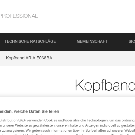
PROFESSIONAL
TECHNISCHE RATSCHLÄGE
GEMEINSCHAFT
SI
Kopfband ARIA E068BA
Kopfban
Ersatzkopfband für AR
heiden, welche Daten Sie teilen
Ersatzkopfband für ARIA-Stirn
Distribution SAS) verwenden Cookies und/oder ähnliche Technologien, um das ordnu
n unserer Website zu gewährleisten, unsere Inhalte und Anzeigen individuell zu gestalte
Einen Händler finden
 zu analysieren. Wir geben auch Informationen über Ihr Surfverhalten auf unserer Websi