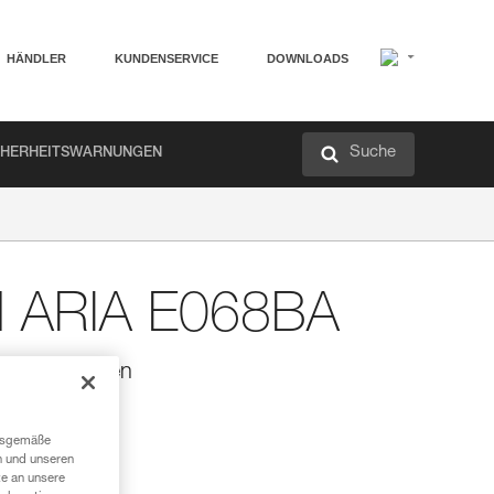
HÄNDLER
KUNDENSERVICE
DOWNLOADS
Suche
CHERHEITSWARNUNGEN
d ARIA E068BA
IA-Stirnlampen
lampen.
ngsgemäße
n und unseren
te an unsere