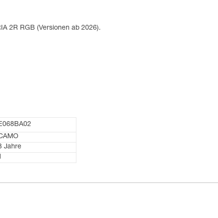
RIA 2R RGB (Versionen ab 2026).
E068BA02
CAMO
3 Jahre
1