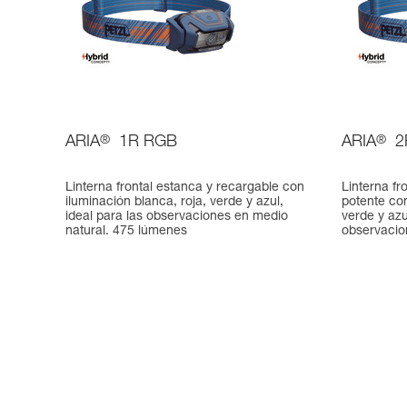
ARIA
®
1R RGB
ARIA
®
2
Linterna frontal estanca y recargable con
Linterna fr
iluminación blanca, roja, verde y azul,
potente con
ideal para las observaciones en medio
verde y azu
natural. 475 lúmenes
observacion