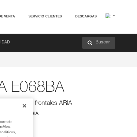
DE VENTA
SERVICIO CLIENTES
DESCARGAS
Buscar
RIDAD
IA E068BA
las linternas frontales ARIA
ernas frontales ARIA.
correcto
tráfico.
nalíticos,