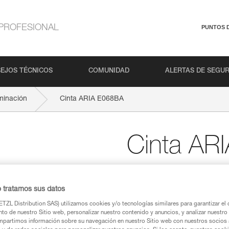
PROFESIONAL
PUNTOS 
EJOS TÉCNICOS
COMUNIDAD
ALERTAS DE SEGU
minación
Cinta ARIA E068BA
Cinta AR
Cinta de recambio para 
o tratamos sus datos
Cinta de recambio para las lint
TZL Distribution SAS) utilizamos cookies y/o tecnologías similares para garantizar el 
to de nuestro Sitio web, personalizar nuestro contenido y anuncios, y analizar nuestro 
Buscar un punto de venta
partimos información sobre su navegación en nuestro Sitio web con nuestros socios a