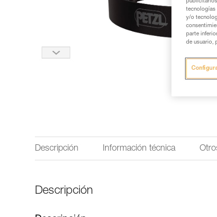
publicitario
tecnologías 
y/o tecnolog
consentimie
parte inferi
de usuario, 
Configur
Descripción
Información técnica
Otro
Descripción