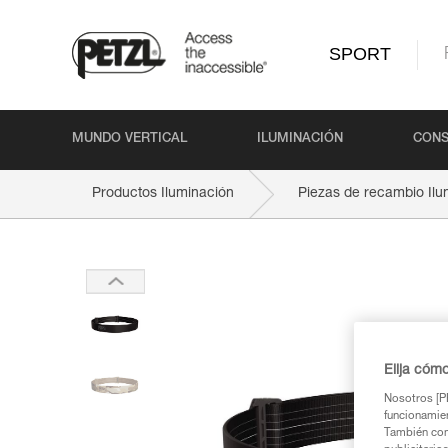
SPORT
MUNDO VERTICAL
ILUMINACIÓN
CONS
Productos Iluminación
Piezas de recambio Ilu
Elija cóm
Nosotros [PE
funcionamien
También com