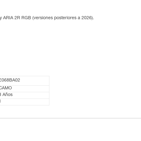
 y ARIA 2R RGB (versiones posteriores a 2026).
E068BA02
CAMO
3 Años
1