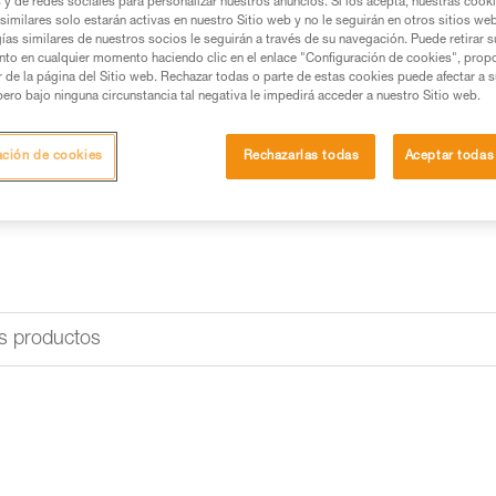
s y de redes sociales para personalizar nuestros anuncios. Si los acepta, nuestras cook
similares solo estarán activas en nuestro Sitio web y no le seguirán en otros sitios we
ías similares de nuestros socios le seguirán a través de su navegación. Puede retirar s
nto en cualquier momento haciendo clic en el enlace "Configuración de cookies", prop
or de la página del Sitio web. Rechazar todas o parte de estas cookies puede afectar a 
pero bajo ninguna circunstancia tal negativa le impedirá acceder a nuestro Sitio web.
ación de cookies
Rechazarlas todas
Aceptar todas
s productos