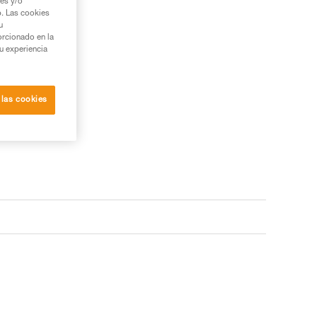
ies y/o
b. Las cookies
u
orcionado en la
su experiencia
 las cookies