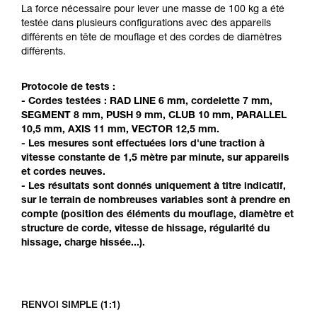
Maîtriser ces techniques nécessite une
La force nécessaire pour lever une masse de 100 kg a été
formation et un entraînement spécifique. Validez
testée dans plusieurs configurations avec des appareils
avec un professionnel votre capacité à refaire
différents en tête de mouflage et des cordes de diamètres
la manipulation, seul, en toute sécurité, avant
différents.
de la reproduire en autonomie.
Nous donnons des exemples de techniques
Protocole de tests :
liées à votre activité. Il peut en exister d’autres
- Cordes testées : RAD LINE 6 mm, cordelette 7 mm,
que nous ne décrivons pas ici.
SEGMENT 8 mm, PUSH 9 mm, CLUB 10 mm, PARALLEL
10,5 mm, AXIS 11 mm, VECTOR 12,5 mm.
- Les mesures sont effectuées lors d'une traction à
vitesse constante de 1,5 mètre par minute, sur appareils
et cordes neuves.
- Les résultats sont donnés uniquement à titre indicatif,
sur le terrain de nombreuses variables sont à prendre en
compte (position des éléments du mouflage, diamètre et
structure de corde, vitesse de hissage, régularité du
hissage, charge hissée...).
RENVOI SIMPLE (1:1)