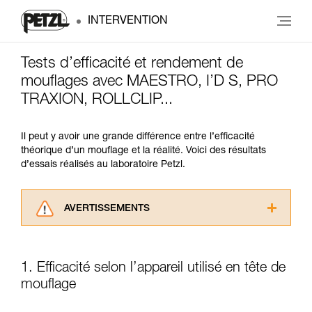
INTERVENTION
Tests d’efficacité et rendement de
mouflages avec MAESTRO, I’D S, PRO
TRAXION, ROLLCLIP...
Il peut y avoir une grande différence entre l’efficacité
théorique d’un mouflage et la réalité. Voici des résultats
d’essais réalisés au laboratoire Petzl.
AVERTISSEMENTS
Lisez attentivement les notices techniques des
produits utilisés dans ce conseil avant de le
consulter. Vous devez avoir compris les
1. Efficacité selon l’appareil utilisé en tête de
informations de la notice technique pour
mouflage
pouvoir comprendre ce complément
d’informations.