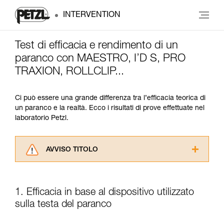
INTERVENTION
Test di efficacia e rendimento di un
paranco con MAESTRO, I’D S, PRO
TRAXION, ROLLCLIP...
Ci può essere una grande differenza tra l’efficacia teorica di
un paranco e la realtà. Ecco i risultati di prove effettuate nel
laboratorio Petzl.
AVVISO TITOLO
Leggere attentamente le istruzioni tecniche dei
prodotti utilizzati in questo consiglio prima di
consultarlo. Dovete aver compreso le
1. Efficacia in base al dispositivo utilizzato
informazioni dell’istruzione tecnica per poter
sulla testa del paranco
capire queste ulteriori informazioni.
La padronanza di queste tecniche richiede una