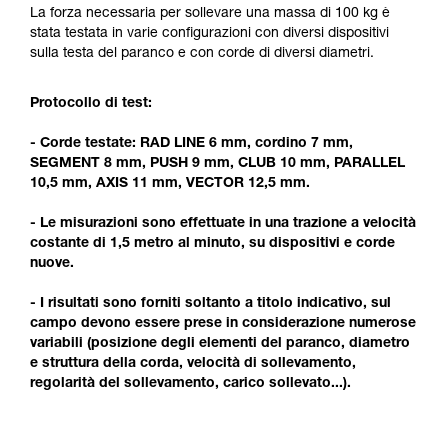
formazione ed un addestramento specifico.
La forza necessaria per sollevare una massa di 100 kg è
Verificate con un professionista la vostra
stata testata in varie configurazioni con diversi dispositivi
capacità di rifare la manovra, da soli, in piena
sulla testa del paranco e con corde di diversi diametri.
sicurezza, prima di riprodurla autonomamente.
Forniamo esempi di tecniche relative alla vostra
Protocollo di test:
attività. Ne possono esistere altre che non
vengono qui descritte.
- Corde testate: RAD LINE 6 mm, cordino 7 mm,
SEGMENT 8 mm, PUSH 9 mm, CLUB 10 mm, PARALLEL
10,5 mm, AXIS 11 mm, VECTOR 12,5 mm.
- Le misurazioni sono effettuate in una trazione a velocità
costante di 1,5 metro al minuto, su dispositivi e corde
nuove.
- I risultati sono forniti soltanto a titolo indicativo, sul
campo devono essere prese in considerazione numerose
variabili (posizione degli elementi del paranco, diametro
e struttura della corda, velocità di sollevamento,
regolarità del sollevamento, carico sollevato...).