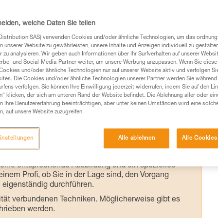
LIP usw.
heiden, welche Daten Sie teilen
 eines Flaschenzugs und der Realität kann e
Distribution SAS) verwenden Cookies und/oder ähnliche Technologien, um das ordnu
n unserer Website zu gewährleisten, unsere Inhalte und Anzeigen individuell zu gestalte
er sind die Ergebnisse der von Petzl im
 zu analysieren. Wir geben auch Informationen über Ihr Surfverhalten auf unserer Websi
erbe- und Social-Media-Partner weiter, um unsere Werbung anzupassen. Wenn Sie diese 
Cookies und/oder ähnliche Technologien nur auf unserer Website aktiv und verfolgen Sie
ites. Die Cookies und/oder ähnliche Technologien unserer Partner werden Sie während 
fens verfolgen. Sie können Ihre Einwilligung jederzeit widerrufen, indem Sie auf den Li
n“ klicken, der sich am unteren Rand der Website befindet. Die Ablehnung aller oder ein
 Ihre Benutzererfahrung beeinträchtigen, aber unter keinen Umständen wird eine solch
n, auf unsere Website zuzugreifen.
Produkte, um die es in diesem Tech Tipp geht,
te ziehen. Um diese Zusatzinformationen verstehen zu
instellungen
Alle ablehnen
Alle Cookies
auchsanweisung enthaltenen Informationen richtig
 eine entsprechende Ausbildung und ein spezielles
inem Profi, ob Sie in der Lage sind, den Vorgang
n eigenständig durchführen.
ivität verbundenen Techniken. Möglicherweise gibt es
chrieben werden.