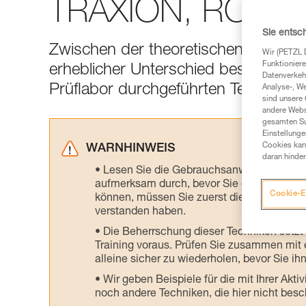
TRAXION, ROLLC
Sie entsc
Zwischen der theoretischen Effizienz
Wir (PETZL 
Funktioniere
erheblicher Unterschied bestehen. Hi
Datenverkehr
Prüflabor durchgeführten Tests.
Analyse-, W
sind unsere 
andere Webs
gesamten Sur
Einstellunge
Cookies kann
WARNHINWEIS
daran hinder
Lesen Sie die Gebrauchsanweisungen der 
aufmerksam durch, bevor Sie diesen zu Ra
Cookie-E
können, müssen Sie zuerst die in der Gebr
verstanden haben.
Die Beherrschung dieser Techniken setzt
Training voraus. Prüfen Sie zusammen mit e
alleine sicher zu wiederholen, bevor Sie ih
Wir geben Beispiele für die mit Ihrer Akt
noch andere Techniken, die hier nicht bes