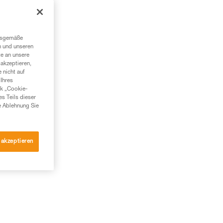
in
ngsgemäße
n und unseren
te an unsere
akzeptieren,
 nicht auf
Ihres
nk „Cookie-
es Teils dieser
e Ablehnung Sie
 akzeptieren