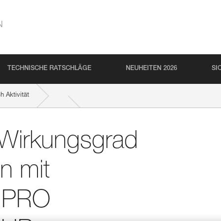
N
TECHNISCHE RATSCHLÄGE
NEUHEITEN 2026
SI
 Aktivität
AESTRO, I’D S, PRO TRAXION, ROLLCLIP usw.
d Wirkungsgrad
n mit
, PRO