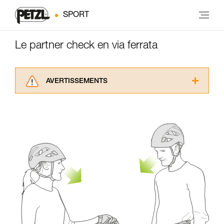
SPORT
Le partner check en via ferrata
AVERTISSEMENTS
Lisez attentivement les notices techniques des
produits utilisés dans ce conseil avant de le
consulter. Vous devez avoir compris les
informations de la notice technique pour
pouvoir comprendre ce complément
d’informations.
Maîtriser ces techniques nécessite une
formation et un entraînement spécifique. Validez
avec un professionnel votre capacité à refaire
la manipulation, seul, en toute sécurité, avant
de la reproduire en autonomie.
Nous donnons des exemples de techniques
liées à votre activité. Il peut en exister d’autres