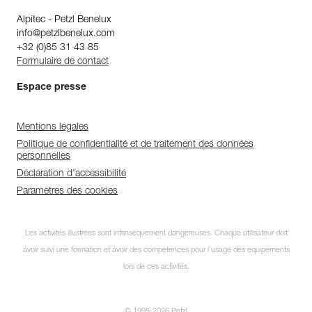
Alpitec - Petzl Benelux
info@petzlbenelux.com
+32 (0)85 31 43 85
Formulaire de contact
Espace presse
Mentions légales
Politique de confidentialité et de traitement des données
personnelles
Déclaration d'accessibilité
Paramètres des cookies
Les activités illustrées sont intrinsèquement dangereuses. Chaque utilisateur doit
avoir suivi une formation et avoir des compétences pour l’usage des équipements
lors de ces activités.
© 1995-2026 Petzl