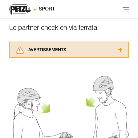
SPORT
Le partner check en via ferrata
AVERTISSEMENTS
Lisez attentivement les notices techniques des
produits utilisés dans ce conseil avant de le
consulter. Vous devez avoir compris les
informations de la notice technique pour
pouvoir comprendre ce complément
d’informations.
Maîtriser ces techniques nécessite une
formation et un entraînement spécifique. Validez
avec un professionnel votre capacité à refaire
la manipulation, seul, en toute sécurité, avant
de la reproduire en autonomie.
Nous donnons des exemples de techniques
liées à votre activité. Il peut en exister d’autres