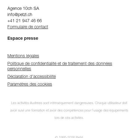
Agence 10ch SA
info@petzl.ch
+41 21 947 46 66
Formulaire de contact
Espace presse
Mentions légales
Politique de confidentialité et de traitement des données
personnelles
Déclaration d'accessibilité
Paramètres des cookies
Les activités illustrées sont intrinsèquement dangereuses. Chaque utilisateur doit
avoir suivi une formation et avoir des compétences pour l’usage des équipements
lors de ces activités.
© 1995-2026 Petzl