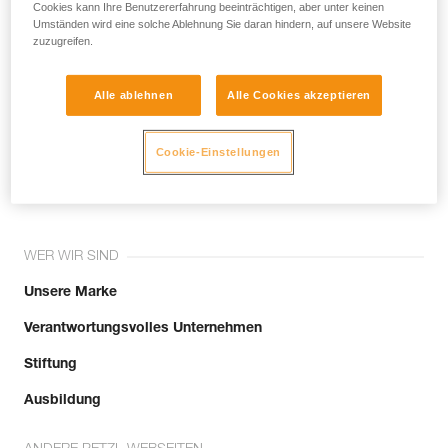
noch andere Techniken, die hier nicht
Cookies kann Ihre Benutzererfahrung beeinträchtigen, aber unter keinen
Umständen wird eine solche Ablehnung Sie daran hindern, auf unsere Website
beschrieben werden.
zuzugreifen.
Alle ablehnen
Alle Cookies akzeptieren
Tritt der Community bei!
Cookie-Einstellungen
WER WIR SIND
Unsere Marke
Verantwortungsvolles Unternehmen
Stiftung
Ausbildung