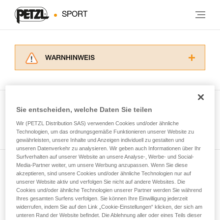
SPORT
WARNHINWEIS
Lesen Sie die Gebrauchsanweisungen der
Produkte, um die es in diesem Tech Tipp geht,
aufmerksam durch, bevor Sie diesen zu Rate
ziehen. Um diese Zusatzinformationen
Sie entscheiden, welche Daten Sie teilen
verstehen zu können, müssen Sie zuerst die in
Wir (PETZL Distribution SAS) verwenden Cookies und/oder ähnliche
Alle Techniken ansehen
der Gebrauchsanweisung enthaltenen
Technologien, um das ordnungsgemäße Funktionieren unserer Website zu
Informationen richtig verstanden haben.
gewährleisten, unsere Inhalte und Anzeigen individuell zu gestalten und
Die Beherrschung dieser Techniken setzt eine
unseren Datenverkehr zu analysieren. Wir geben auch Informationen über Ihr
entsprechende Ausbildung und ein spezielles
Surfverhalten auf unserer Website an unsere Analyse-, Werbe- und Social-
Training voraus. Prüfen Sie zusammen mit
Media-Partner weiter, um unsere Werbung anzupassen. Wenn Sie diese
Newsletter abonnieren
akzeptieren, sind unsere Cookies und/oder ähnliche Technologien nur auf
einem Profi, ob Sie in der Lage sind, den
unserer Website aktiv und verfolgen Sie nicht auf andere Websites. Die
Vorgang alleine sicher zu wiederholen, bevor
Cookies und/oder ähnliche Technologien unserer Partner werden Sie während
und auf dem Laufenden bleiben
Sie ihn eigenständig durchführen.
Ihres gesamten Surfens verfolgen. Sie können Ihre Einwilligung jederzeit
Wir geben Beispiele für die mit Ihrer Aktivität
widerrufen, indem Sie auf den Link „Cookie-Einstellungen“ klicken, der sich am
verbundenen Techniken. Möglicherweise gibt es
unteren Rand der Website befindet. Die Ablehnung aller oder eines Teils dieser
Email *