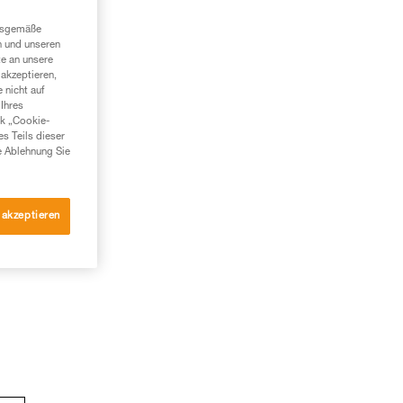
ngsgemäße
n und unseren
te an unsere
akzeptieren,
 nicht auf
Ihres
nk „Cookie-
es Teils dieser
e Ablehnung Sie
 akzeptieren