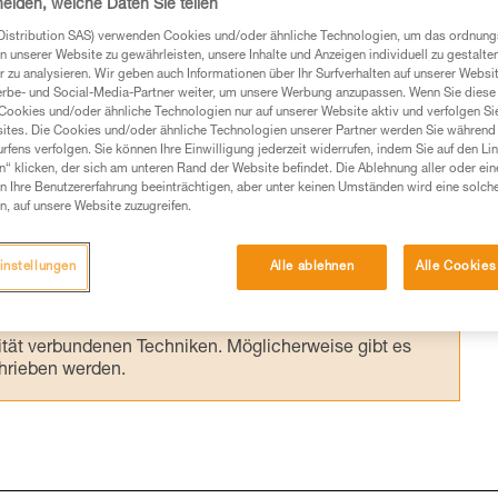
heiden, welche Daten Sie teilen
Distribution SAS) verwenden Cookies und/oder ähnliche Technologien, um das ordnu
n unserer Website zu gewährleisten, unsere Inhalte und Anzeigen individuell zu gestalte
 zu analysieren. Wir geben auch Informationen über Ihr Surfverhalten auf unserer Websi
erbe- und Social-Media-Partner weiter, um unsere Werbung anzupassen. Wenn Sie diese 
Cookies und/oder ähnliche Technologien nur auf unserer Website aktiv und verfolgen Sie
ites. Die Cookies und/oder ähnliche Technologien unserer Partner werden Sie während 
fens verfolgen. Sie können Ihre Einwilligung jederzeit widerrufen, indem Sie auf den Li
Produkte, um die es in diesem Tech Tipp geht,
n“ klicken, der sich am unteren Rand der Website befindet. Die Ablehnung aller oder ein
 Ihre Benutzererfahrung beeinträchtigen, aber unter keinen Umständen wird eine solch
te ziehen. Um diese Zusatzinformationen verstehen zu
n, auf unsere Website zuzugreifen.
auchsanweisung enthaltenen Informationen richtig
instellungen
Alle ablehnen
Alle Cookies
 eine entsprechende Ausbildung und ein spezielles
inem Profi, ob Sie in der Lage sind, den Vorgang
n eigenständig durchführen.
ivität verbundenen Techniken. Möglicherweise gibt es
chrieben werden.