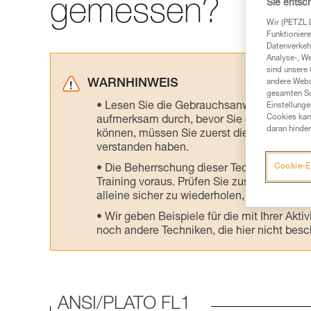
gemessen?
Sie entsc
Wir (PETZL 
Funktioniere
Datenverkehr
Analyse-, W
sind unsere 
WARNHINWEIS
andere Webs
gesamten Sur
Lesen Sie die Gebrauchsanweisungen der 
Einstellunge
Cookies kann
aufmerksam durch, bevor Sie diesen zu Ra
daran hinder
können, müssen Sie zuerst die in der Gebr
verstanden haben.
Cookie-E
Die Beherrschung dieser Techniken setzt
Training voraus. Prüfen Sie zusammen mit e
alleine sicher zu wiederholen, bevor Sie ih
Wir geben Beispiele für die mit Ihrer Akt
noch andere Techniken, die hier nicht bes
ANSI/PLATO FL1