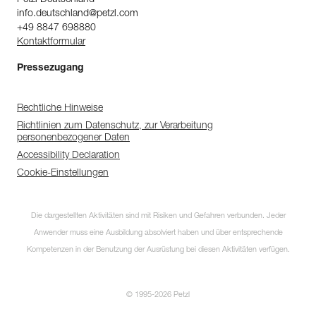
Petzl Deutschland
info.deutschland@petzl.com
+49 8847 698880
Kontaktformular
Pressezugang
Rechtliche Hinweise
Richtlinien zum Datenschutz, zur Verarbeitung
personenbezogener Daten
Accessibility Declaration
Cookie-Einstellungen
Die dargestellten Aktivitäten sind mit Risiken und Gefahren verbunden. Jeder
Anwender muss eine Ausbildung absolviert haben und über entsprechende
Kompetenzen in der Benutzung der Ausrüstung bei diesen Aktivitäten verfügen.
© 1995-2026 Petzl