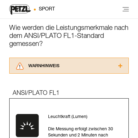
SPORT
Wie werden die Leistungsmerkmale nach
dem ANSI/PLATO FL1-Standard
gemessen?
WARNHINWEIS
Lesen Sie die Gebrauchsanweisungen der
Produkte, um die es in diesem Tech Tipp geht,
aufmerksam durch, bevor Sie diesen zu Rate
ANSI/PLATO FL1
ziehen. Um diese Zusatzinformationen
verstehen zu können, müssen Sie zuerst die in
der Gebrauchsanweisung enthaltenen
Informationen richtig verstanden haben.
Leuchtkraft (Lumen)
Die Beherrschung dieser Techniken setzt eine
entsprechende Ausbildung und ein spezielles
Die Messung erfolgt zwischen 30
Training voraus. Prüfen Sie zusammen mit
Sekunden und 2 Minuten nach