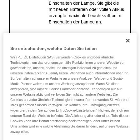
einem Profi, ob Sie in der Lage sind, den
Einschalten der Lampe. Sie gibt die
Vorgang alleine sicher zu wiederholen, bevor
mit neuen Batterien oder vollen Akkus
Sie ihn eigenständig durchführen.
erzeugte maximale Leuchtkraft beim
Wir geben Beispiele für die mit Ihrer Aktivität
Einschalten der Lampe an.
verbundenen Techniken. Möglicherweise gibt es
noch andere Techniken, die hier nicht
beschrieben werden.
Leuchtweite (Meter)
Sie entscheiden, welche Daten Sie teilen
Es handelt sich um die maximale
Wir (PETZL Distribution SAS) verwenden Cookies und/oder ähnliche
Entfernung zwischen der Lampe und
Technologien, um das ordnungsgemäße Funktionieren unserer Website zu
der Stelle, wo die Leuchtstärke nur
gewährleisten, unsere Inhalte und Anzeigen individuell zu gestalten und
unseren Datenverkehr zu analysieren. Wir geben auch Informationen über Ihr
noch 0,25 Lux beträgt. Die Messung
Surfverhalten auf unserer Website an unsere Analyse-, Werbe- und Social-
wird beim Einschalten der Lampe mit
Media-Partner weiter, um unsere Werbung anzupassen. Wenn Sie diese
neuen Batterien oder vollen Akkus
akzeptieren, sind unsere Cookies und/oder ähnliche Technologien nur auf
durchgeführt. Die Leuchtweite ist von
unserer Website aktiv und verfolgen Sie nicht auf andere Websites. Die
der Leuchtkraft und vor allem von der
Cookies und/oder ähnliche Technologien unserer Partner werden Sie während
Form des Lichtkegels abhängig.
Ihres gesamten Surfens verfolgen. Sie können Ihre Einwilligung jederzeit
widerrufen, indem Sie auf den Link „Cookie-Einstellungen“ klicken, der sich am
unteren Rand der Website befindet. Die Ablehnung aller oder eines Teils dieser
Cookies kann Ihre Benutzererfahrung beeinträchtigen, aber unter keinen
Leuchtdauer (Stunden)
Umständen wird eine solche Ablehnung Sie daran hindern, auf unsere Website
zuzugreifen.
Sie entspricht der Dauer, während