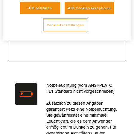
der die Lampe eine optimale
Alle ablehnen
Alle Cookies akzeptieren
Beleuchtung garantiert. Die Messung
erfolgt ab 30 Sekunden nach
Einschalten der Lampe bis zu dem
Cookie-Einstellungen
Zeitpunkt, da die Lampe nur noch 10
% der maximalen Leuchtkraft
erreicht.
Notbeleuchtung (vom ANSI/PLATO
FL1 Standard nicht vorgeschrieben)
Zusätzlich zu diesen Angaben
garantiert Petzl eine Notbeleuchtung.
Sie gewährleistet eine minimale
Leuchtkraft, die es dem Anwender
ermöglicht im Dunkeln zu gehen. Für
dynamische Aktivitäten (Laufen,