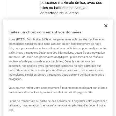
de la reproduire en autonomie.
puissance maximale émise, avec des
Nous donnons des exemples de techniques
piles ou batteries neuves, au
liées à votre activité. Il peut en exister d’autres
démarrage de la lampe.
que nous ne décrivons pas ici.
La distance d’éclairage (mètres)
Faites un choix concernant vos données
Il s’agit de la distance maximale entre
Nous (PETZL Distribution SAS) et nos partenaires utilisons des cookies et/ou
la lampe et l’endroit où il ne reste que
technologies similaires pour nous assurer du bon fonctionnement de notre
0,25 lux d’éclairement. La mesure est
Site, pour personnaliser notre contenu et nos publicités, et pour analyser notre
faite à l’allumage avec des piles ou
trafic. Nous partageons également des informations, quant à votre navigation
batteries neuves. La distance
sur notre Site, avec nos partenaires analytiques, publicitaires et de réseaux
d’éclairage dépend directement de la
sociaux afin de personnaliser nos publicités. Dans le cas où vous les
acceptez, nos cookies et/ou technologies similaires ne sont actifs que sur
puissance d’éclairage, mais surtout
notre Site et ne vous suivront pas sur d’autres sites web. Les cookies et/ou
de la forme du faisceau.
technologies similaires de nos partenaires vous suivront pendant toute votre
navigation.
Vous pouvez retirer votre consentement à tout moment en cliquant sur le lien «
L’autonomie (heures)
Paramètres des cookies » prévu à cet effet en bas de page du Site.
Elle correspond à la durée pendant
laquelle l’éclairage est optimal. Elle
Le fait de refuser tout ou partie de ces cookies peut dégrader votre expérience
se mesure à partir de 30 secondes
utilisateur, mais en aucun cas ce refus ne vous empêchera d’accéder à notre
après l’allumage de la lampe jusqu’à
Site.
ce que la lampe atteigne 10 % de la