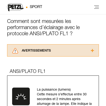
SPORT
Comment sont mesurées les
performances d’éclairage avec le
protocole ANSI/PLATO FL1 ?
AVERTISSEMENTS
Lisez attentivement les notices techniques des
produits utilisés dans ce conseil avant de le
consulter. Vous devez avoir compris les
ANSI/PLATO FL1
informations de la notice technique pour
pouvoir comprendre ce complément
d’informations.
Maîtriser ces techniques nécessite une
La puissance (lumens)
formation et un entraînement spécifique. Validez
Cette mesure s’effectue entre 30
avec un professionnel votre capacité à refaire
secondes et 2 minutes après
la manipulation, seul, en toute sécurité, avant
allumage de la lampe. Elle indique la