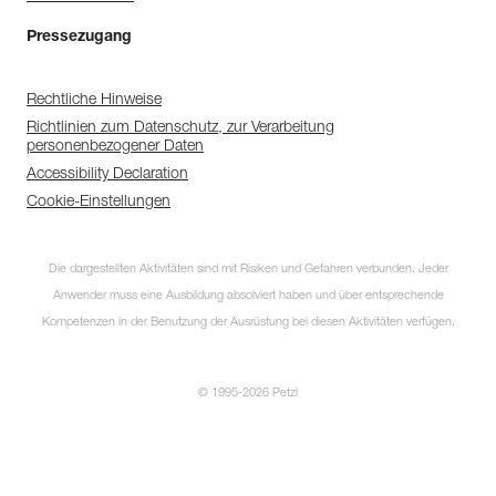
Pressezugang
Rechtliche Hinweise
Richtlinien zum Datenschutz, zur Verarbeitung
personenbezogener Daten
Accessibility Declaration
Cookie-Einstellungen
Die dargestellten Aktivitäten sind mit Risiken und Gefahren verbunden. Jeder
Anwender muss eine Ausbildung absolviert haben und über entsprechende
Kompetenzen in der Benutzung der Ausrüstung bei diesen Aktivitäten verfügen.
© 1995-2026 Petzl