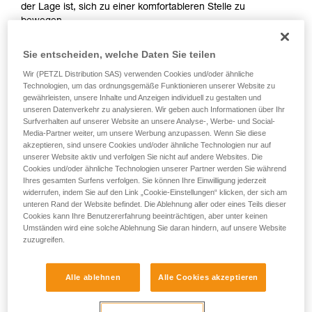
der Lage ist, sich zu einer komfortableren Stelle zu
Sie ihn eigenständig durchführen.
bewegen.
Wir geben Beispiele für die mit Ihrer Aktivität
verbundenen Techniken. Möglicherweise gibt es
Sie entscheiden, welche Daten Sie teilen
noch andere Techniken, die hier nicht
beschrieben werden.
Wir (PETZL Distribution SAS) verwenden Cookies und/oder ähnliche
Technologien, um das ordnungsgemäße Funktionieren unserer Website zu
In diesem Video zeigt uns Tony Lamiche, Steilwandskifahrer
gewährleisten, unsere Inhalte und Anzeigen individuell zu gestalten und
und Petzl-Athlet, seine Methode.
unseren Datenverkehr zu analysieren. Wir geben auch Informationen über Ihr
Surfverhalten auf unserer Website an unsere Analyse-, Werbe- und Social-
Media-Partner weiter, um unsere Werbung anzupassen. Wenn Sie diese
akzeptieren, sind unsere Cookies und/oder ähnliche Technologien nur auf
unserer Website aktiv und verfolgen Sie nicht auf andere Websites. Die
Cookies und/oder ähnliche Technologien unserer Partner werden Sie während
Der erste Reflex muss sein, sich an einer Eisschraube oder
Ihres gesamten Surfens verfolgen. Sie können Ihre Einwilligung jederzeit
einer anderen improvisierten Verankerung zu sichern, da das
widerrufen, indem Sie auf den Link „Cookie-Einstellungen“ klicken, der sich am
Risiko, das Gleichgewicht zu verlieren oder beim Handling
unteren Rand der Website befindet. Die Ablehnung aller oder eines Teils dieser
Cookies kann Ihre Benutzererfahrung beeinträchtigen, aber unter keinen
der Ausrüstung abzurutschen, groß ist.
Umständen wird eine solche Ablehnung Sie daran hindern, auf unsere Website
zuzugreifen.
Alle ablehnen
Alle Cookies akzeptieren
Achtung, Tony Lamiche wendet eine persönliche Technik
beim Anlegen seiner Steigeisen an, die ihm ein gewisses