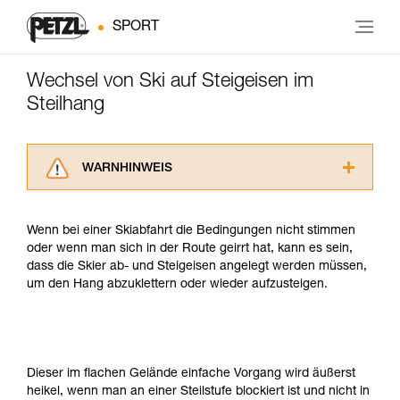
SPORT
Wechsel von Ski auf Steigeisen im
Steilhang
WARNHINWEIS
Lesen Sie die Gebrauchsanweisungen der
Produkte, um die es in diesem Tech Tipp geht,
Wenn bei einer Skiabfahrt die Bedingungen nicht stimmen
aufmerksam durch, bevor Sie diesen zu Rate
oder wenn man sich in der Route geirrt hat, kann es sein,
ziehen. Um diese Zusatzinformationen
dass die Skier ab- und Steigeisen angelegt werden müssen,
verstehen zu können, müssen Sie zuerst die in
um den Hang abzuklettern oder wieder aufzusteigen.
der Gebrauchsanweisung enthaltenen
Informationen richtig verstanden haben.
Die Beherrschung dieser Techniken setzt eine
entsprechende Ausbildung und ein spezielles
Training voraus. Prüfen Sie zusammen mit
Dieser im flachen Gelände einfache Vorgang wird äußerst
einem Profi, ob Sie in der Lage sind, den
heikel, wenn man an einer Steilstufe blockiert ist und nicht in
Vorgang alleine sicher zu wiederholen, bevor