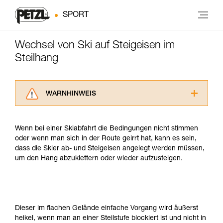
SPORT
Wechsel von Ski auf Steigeisen im
Steilhang
WARNHINWEIS
Lesen Sie die Gebrauchsanweisungen der
Produkte, um die es in diesem Tech Tipp geht,
Wenn bei einer Skiabfahrt die Bedingungen nicht stimmen
aufmerksam durch, bevor Sie diesen zu Rate
oder wenn man sich in der Route geirrt hat, kann es sein,
ziehen. Um diese Zusatzinformationen
dass die Skier ab- und Steigeisen angelegt werden müssen,
verstehen zu können, müssen Sie zuerst die in
um den Hang abzuklettern oder wieder aufzusteigen.
der Gebrauchsanweisung enthaltenen
Informationen richtig verstanden haben.
Die Beherrschung dieser Techniken setzt eine
entsprechende Ausbildung und ein spezielles
Training voraus. Prüfen Sie zusammen mit
Dieser im flachen Gelände einfache Vorgang wird äußerst
einem Profi, ob Sie in der Lage sind, den
heikel, wenn man an einer Steilstufe blockiert ist und nicht in
Vorgang alleine sicher zu wiederholen, bevor