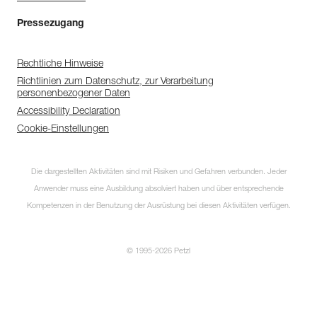
Pressezugang
Rechtliche Hinweise
Richtlinien zum Datenschutz, zur Verarbeitung
personenbezogener Daten
Accessibility Declaration
Cookie-Einstellungen
Die dargestellten Aktivitäten sind mit Risiken und Gefahren verbunden. Jeder
Anwender muss eine Ausbildung absolviert haben und über entsprechende
Kompetenzen in der Benutzung der Ausrüstung bei diesen Aktivitäten verfügen.
© 1995-2026 Petzl