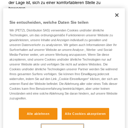
der Lage ist, sich zu einer komfortableren Stelle zu
Sie ihn eigenständig durchführen.
bewegen.
Wir geben Beispiele für die mit Ihrer Aktivität
verbundenen Techniken. Möglicherweise gibt es
Sie entscheiden, welche Daten Sie teilen
noch andere Techniken, die hier nicht
beschrieben werden.
Wir (PETZL Distribution SAS) verwenden Cookies und/oder ähnliche
Technologien, um das ordnungsgemäße Funktionieren unserer Website zu
In diesem Video zeigt uns Tony Lamiche, Steilwandskifahrer
gewährleisten, unsere Inhalte und Anzeigen individuell zu gestalten und
und Petzl-Athlet, seine Methode.
unseren Datenverkehr zu analysieren. Wir geben auch Informationen über Ihr
Surfverhalten auf unserer Website an unsere Analyse-, Werbe- und Social-
Media-Partner weiter, um unsere Werbung anzupassen. Wenn Sie diese
akzeptieren, sind unsere Cookies und/oder ähnliche Technologien nur auf
unserer Website aktiv und verfolgen Sie nicht auf andere Websites. Die
Cookies und/oder ähnliche Technologien unserer Partner werden Sie während
Der erste Reflex muss sein, sich an einer Eisschraube oder
Ihres gesamten Surfens verfolgen. Sie können Ihre Einwilligung jederzeit
einer anderen improvisierten Verankerung zu sichern, da das
widerrufen, indem Sie auf den Link „Cookie-Einstellungen“ klicken, der sich am
Risiko, das Gleichgewicht zu verlieren oder beim Handling
unteren Rand der Website befindet. Die Ablehnung aller oder eines Teils dieser
Cookies kann Ihre Benutzererfahrung beeinträchtigen, aber unter keinen
der Ausrüstung abzurutschen, groß ist.
Umständen wird eine solche Ablehnung Sie daran hindern, auf unsere Website
zuzugreifen.
Alle ablehnen
Alle Cookies akzeptieren
Achtung, Tony Lamiche wendet eine persönliche Technik
beim Anlegen seiner Steigeisen an, die ihm ein gewisses